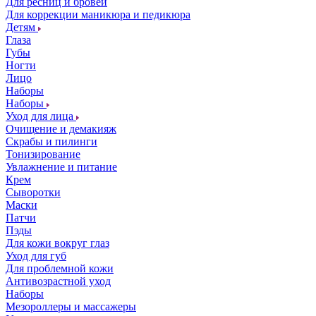
Для ресниц и бровей
Для коррекции маникюра и педикюра
Детям
Глаза
Губы
Ногти
Лицо
Наборы
Наборы
Уход для лица
Очищение и демакияж
Скрабы и пилинги
Тонизирование
Увлажнение и питание
Крем
Сыворотки
Маски
Патчи
Пэды
Для кожи вокруг глаз
Уход для губ
Для проблемной кожи
Антивозрастной уход
Наборы
Мезороллеры и массажеры