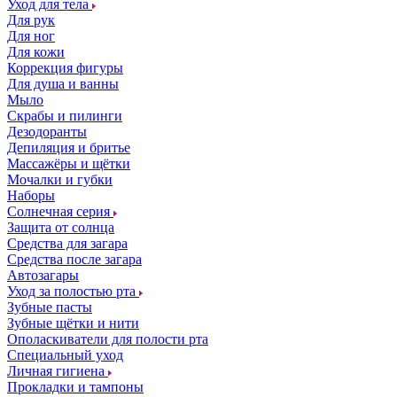
Уход для тела
Для рук
Для ног
Для кожи
Коррекция фигуры
Для душа и ванны
Мыло
Скрабы и пилинги
Дезодоранты
Депиляция и бритье
Массажёры и щётки
Мочалки и губки
Наборы
Солнечная серия
Защита от солнца
Средства для загара
Средства после загара
Автозагары
Уход за полостью рта
Зубные пасты
Зубные щётки и нити
Ополаскиватели для полости рта
Специальный уход
Личная гигиена
Прокладки и тампоны