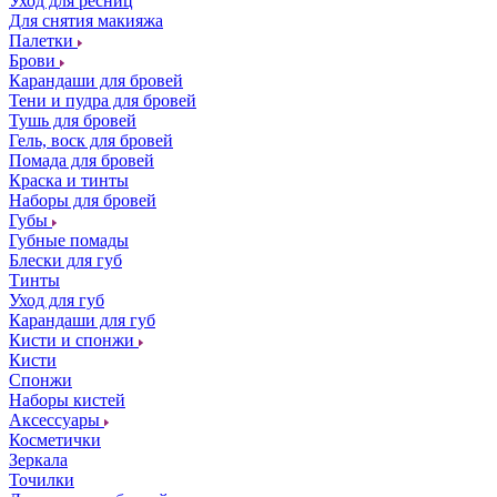
Уход для ресниц
Для снятия макияжа
Палетки
Брови
Карандаши для бровей
Тени и пудра для бровей
Тушь для бровей
Гель, воск для бровей
Помада для бровей
Краска и тинты
Наборы для бровей
Губы
Губные помады
Блески для губ
Тинты
Уход для губ
Карандаши для губ
Кисти и спонжи
Кисти
Спонжи
Наборы кистей
Аксессуары
Косметички
Зеркала
Точилки