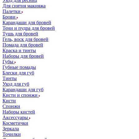
Уход для ресниц
Для снятия макияжа
Палетки
Брови
Карандаши для бровей
Тени и пудра для бровей
Тушь для бровей
Гель, воск для бровей
Помада для бровей
Краска и тинты
Наборы для бровей
Губы
Губные помады
Блески для губ
Тинты
Уход для губ
Карандаши для губ
Кисти и спонжи
Кисти
Спонжи
Наборы кистей
Аксессуары
Косметички
Зеркала
Точилки