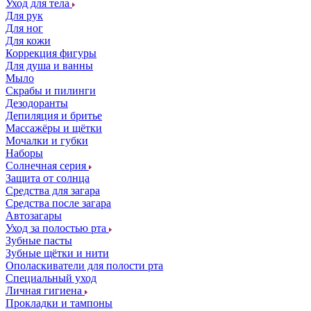
Уход для тела
Для рук
Для ног
Для кожи
Коррекция фигуры
Для душа и ванны
Мыло
Скрабы и пилинги
Дезодоранты
Депиляция и бритье
Массажёры и щётки
Мочалки и губки
Наборы
Солнечная серия
Защита от солнца
Средства для загара
Средства после загара
Автозагары
Уход за полостью рта
Зубные пасты
Зубные щётки и нити
Ополаскиватели для полости рта
Специальный уход
Личная гигиена
Прокладки и тампоны