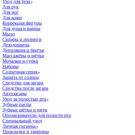
Уход для тела
Для рук
Для ног
Для кожи
Коррекция фигуры
Для душа и ванны
Мыло
Скрабы и пилинги
Дезодоранты
Депиляция и бритье
Массажёры и щётки
Мочалки и губки
Наборы
Солнечная серия
Защита от солнца
Средства для загара
Средства после загара
Автозагары
Уход за полостью рта
Зубные пасты
Зубные щётки и нити
Ополаскиватели для полости рта
Специальный уход
Личная гигиена
Прокладки и тампоны