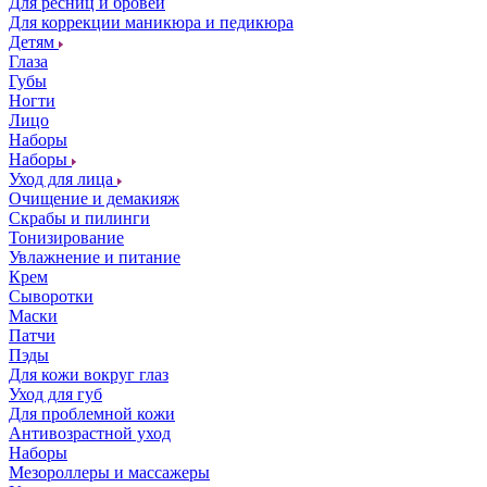
Для ресниц и бровей
Для коррекции маникюра и педикюра
Детям
Глаза
Губы
Ногти
Лицо
Наборы
Наборы
Уход для лица
Очищение и демакияж
Скрабы и пилинги
Тонизирование
Увлажнение и питание
Крем
Сыворотки
Маски
Патчи
Пэды
Для кожи вокруг глаз
Уход для губ
Для проблемной кожи
Антивозрастной уход
Наборы
Мезороллеры и массажеры