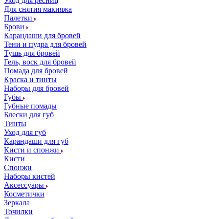
Уход для ресниц
Для снятия макияжа
Палетки
Брови
Карандаши для бровей
Тени и пудра для бровей
Тушь для бровей
Гель, воск для бровей
Помада для бровей
Краска и тинты
Наборы для бровей
Губы
Губные помады
Блески для губ
Тинты
Уход для губ
Карандаши для губ
Кисти и спонжи
Кисти
Спонжи
Наборы кистей
Аксессуары
Косметички
Зеркала
Точилки