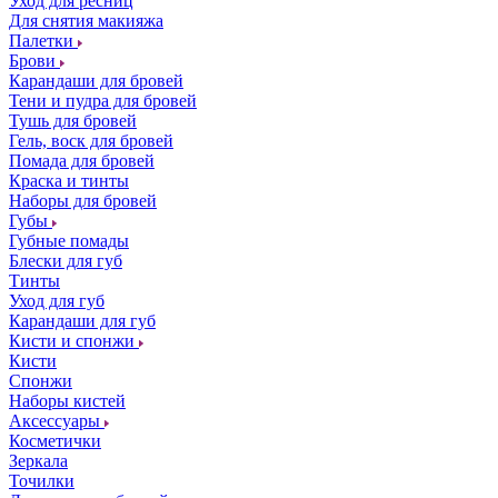
Уход для ресниц
Для снятия макияжа
Палетки
Брови
Карандаши для бровей
Тени и пудра для бровей
Тушь для бровей
Гель, воск для бровей
Помада для бровей
Краска и тинты
Наборы для бровей
Губы
Губные помады
Блески для губ
Тинты
Уход для губ
Карандаши для губ
Кисти и спонжи
Кисти
Спонжи
Наборы кистей
Аксессуары
Косметички
Зеркала
Точилки