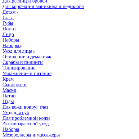
Для ресниц и бровей
Для коррекции маникюра и педикюра
Детям
Глаза
Губы
Ногти
Лицо
Наборы
Наборы
Уход для лица
Очищение и демакияж
Скрабы и пилинги
Тонизирование
Увлажнение и питание
Крем
Сыворотки
Маски
Патчи
Пэды
Для кожи вокруг глаз
Уход для губ
Для проблемной кожи
Антивозрастной уход
Наборы
Мезороллеры и массажеры