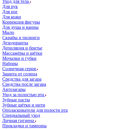
Уход для тела
Для рук
Для ног
Для кожи
Коррекция фигуры
Для душа и ванны
Мыло
Скрабы и пилинги
Дезодоранты
Депиляция и бритье
Массажёры и щётки
Мочалки и губки
Наборы
Солнечная серия
Защита от солнца
Средства для загара
Средства после загара
Автозагары
Уход за полостью рта
Зубные пасты
Зубные щётки и нити
Ополаскиватели для полости рта
Специальный уход
Личная гигиена
Прокладки и тампоны