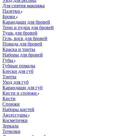
Уход для ресниц
Для снятия макияжа
Палетки
Брови
Карандаши для бровей
Тени и пудра для бровей
Тушь для бровей
Гель, воск для бровей
Помада для бровей
Краска и тинты
Наборы для бровей
Губы
Губные помады
Блески для губ
Тинты
Уход для губ
Карандаши для губ
Кисти и спонжи
Кисти
Спонжи
Наборы кистей
Аксессуары
Косметички
Зеркала
Точилки