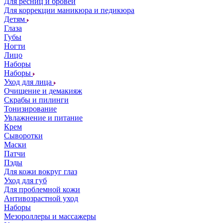
Для ресниц и бровей
Для коррекции маникюра и педикюра
Детям
Глаза
Губы
Ногти
Лицо
Наборы
Наборы
Уход для лица
Очищение и демакияж
Скрабы и пилинги
Тонизирование
Увлажнение и питание
Крем
Сыворотки
Маски
Патчи
Пэды
Для кожи вокруг глаз
Уход для губ
Для проблемной кожи
Антивозрастной уход
Наборы
Мезороллеры и массажеры