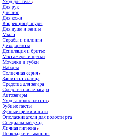
Уход для тела
Для рук
Для ног
Для кожи
Коррекция фигуры
Для душа и ванны
Мыло
Скрабы и пилинги
Дезодоранты
Депиляция и бритье
Массажёры и щётки
Мочалки и губки
Наборы
Солнечная серия
Защита от солнца
Средства для загара
Средства после загара
Автозагары
Уход за полостью рта
Зубные пасты
Зубные щётки и нити
Ополаскиватели для полости рта
Специальный уход
Личная гигиена
Прокладки и тампоны