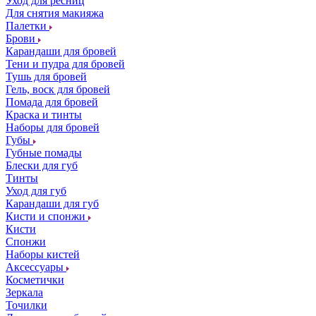
Уход для ресниц
Для снятия макияжа
Палетки
Брови
Карандаши для бровей
Тени и пудра для бровей
Тушь для бровей
Гель, воск для бровей
Помада для бровей
Краска и тинты
Наборы для бровей
Губы
Губные помады
Блески для губ
Тинты
Уход для губ
Карандаши для губ
Кисти и спонжи
Кисти
Спонжи
Наборы кистей
Аксессуары
Косметички
Зеркала
Точилки