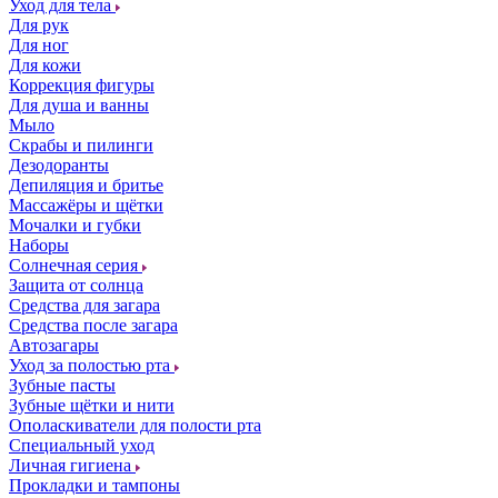
Уход для тела
Для рук
Для ног
Для кожи
Коррекция фигуры
Для душа и ванны
Мыло
Скрабы и пилинги
Дезодоранты
Депиляция и бритье
Массажёры и щётки
Мочалки и губки
Наборы
Солнечная серия
Защита от солнца
Средства для загара
Средства после загара
Автозагары
Уход за полостью рта
Зубные пасты
Зубные щётки и нити
Ополаскиватели для полости рта
Специальный уход
Личная гигиена
Прокладки и тампоны