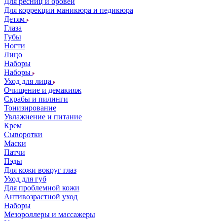
Для ресниц и бровей
Для коррекции маникюра и педикюра
Детям
Глаза
Губы
Ногти
Лицо
Наборы
Наборы
Уход для лица
Очищение и демакияж
Скрабы и пилинги
Тонизирование
Увлажнение и питание
Крем
Сыворотки
Маски
Патчи
Пэды
Для кожи вокруг глаз
Уход для губ
Для проблемной кожи
Антивозрастной уход
Наборы
Мезороллеры и массажеры