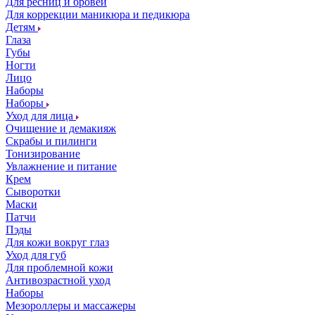
Для ресниц и бровей
Для коррекции маникюра и педикюра
Детям
Глаза
Губы
Ногти
Лицо
Наборы
Наборы
Уход для лица
Очищение и демакияж
Скрабы и пилинги
Тонизирование
Увлажнение и питание
Крем
Сыворотки
Маски
Патчи
Пэды
Для кожи вокруг глаз
Уход для губ
Для проблемной кожи
Антивозрастной уход
Наборы
Мезороллеры и массажеры