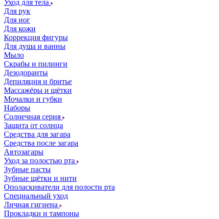
Уход для тела
Для рук
Для ног
Для кожи
Коррекция фигуры
Для душа и ванны
Мыло
Скрабы и пилинги
Дезодоранты
Депиляция и бритье
Массажёры и щётки
Мочалки и губки
Наборы
Солнечная серия
Защита от солнца
Средства для загара
Средства после загара
Автозагары
Уход за полостью рта
Зубные пасты
Зубные щётки и нити
Ополаскиватели для полости рта
Специальный уход
Личная гигиена
Прокладки и тампоны