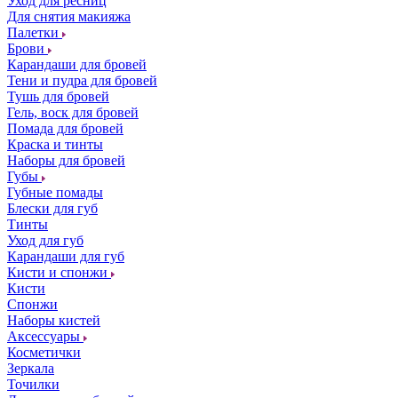
Уход для ресниц
Для снятия макияжа
Палетки
Брови
Карандаши для бровей
Тени и пудра для бровей
Тушь для бровей
Гель, воск для бровей
Помада для бровей
Краска и тинты
Наборы для бровей
Губы
Губные помады
Блески для губ
Тинты
Уход для губ
Карандаши для губ
Кисти и спонжи
Кисти
Спонжи
Наборы кистей
Аксессуары
Косметички
Зеркала
Точилки