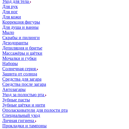
Уход для тела
Для рук
Для ног
Для кожи
Коррекция фигуры
Для душа и ванны
Мыло
Скрабы и пилинги
Дезодоранты
Депиляция и бритье
Массажёры и щётки
Мочалки и губки
Наборы
Солнечная серия
Защита от солнца
Средства для загара
Средства после загара
Автозагары
Уход за полостью рта
Зубные пасты
Зубные щётки и нити
Ополаскиватели для полости рта
Специальный уход
Личная гигиена
Прокладки и тампоны