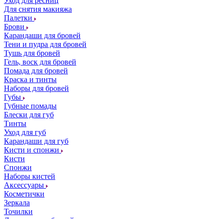
Уход для ресниц
Для снятия макияжа
Палетки
Брови
Карандаши для бровей
Тени и пудра для бровей
Тушь для бровей
Гель, воск для бровей
Помада для бровей
Краска и тинты
Наборы для бровей
Губы
Губные помады
Блески для губ
Тинты
Уход для губ
Карандаши для губ
Кисти и спонжи
Кисти
Спонжи
Наборы кистей
Аксессуары
Косметички
Зеркала
Точилки