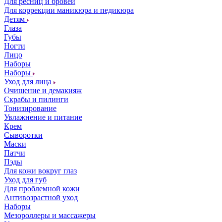
Для ресниц и бровей
Для коррекции маникюра и педикюра
Детям
Глаза
Губы
Ногти
Лицо
Наборы
Наборы
Уход для лица
Очищение и демакияж
Скрабы и пилинги
Тонизирование
Увлажнение и питание
Крем
Сыворотки
Маски
Патчи
Пэды
Для кожи вокруг глаз
Уход для губ
Для проблемной кожи
Антивозрастной уход
Наборы
Мезороллеры и массажеры