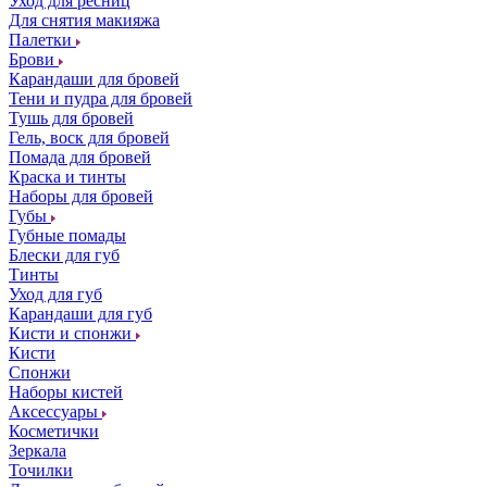
Уход для ресниц
Для снятия макияжа
Палетки
Брови
Карандаши для бровей
Тени и пудра для бровей
Тушь для бровей
Гель, воск для бровей
Помада для бровей
Краска и тинты
Наборы для бровей
Губы
Губные помады
Блески для губ
Тинты
Уход для губ
Карандаши для губ
Кисти и спонжи
Кисти
Спонжи
Наборы кистей
Аксессуары
Косметички
Зеркала
Точилки