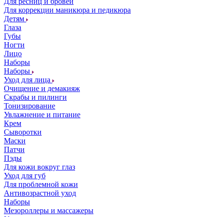
Для ресниц и бровей
Для коррекции маникюра и педикюра
Детям
Глаза
Губы
Ногти
Лицо
Наборы
Наборы
Уход для лица
Очищение и демакияж
Скрабы и пилинги
Тонизирование
Увлажнение и питание
Крем
Сыворотки
Маски
Патчи
Пэды
Для кожи вокруг глаз
Уход для губ
Для проблемной кожи
Антивозрастной уход
Наборы
Мезороллеры и массажеры