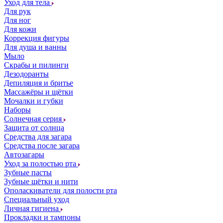
Уход для тела
Для рук
Для ног
Для кожи
Коррекция фигуры
Для душа и ванны
Мыло
Скрабы и пилинги
Дезодоранты
Депиляция и бритье
Массажёры и щётки
Мочалки и губки
Наборы
Солнечная серия
Защита от солнца
Средства для загара
Средства после загара
Автозагары
Уход за полостью рта
Зубные пасты
Зубные щётки и нити
Ополаскиватели для полости рта
Специальный уход
Личная гигиена
Прокладки и тампоны