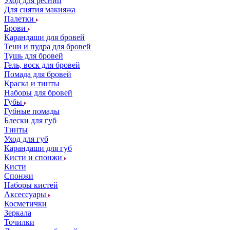
Уход для ресниц
Для снятия макияжа
Палетки
Брови
Карандаши для бровей
Тени и пудра для бровей
Тушь для бровей
Гель, воск для бровей
Помада для бровей
Краска и тинты
Наборы для бровей
Губы
Губные помады
Блески для губ
Тинты
Уход для губ
Карандаши для губ
Кисти и спонжи
Кисти
Спонжи
Наборы кистей
Аксессуары
Косметички
Зеркала
Точилки