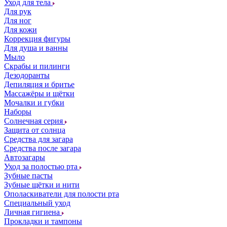
Уход для тела
Для рук
Для ног
Для кожи
Коррекция фигуры
Для душа и ванны
Мыло
Скрабы и пилинги
Дезодоранты
Депиляция и бритье
Массажёры и щётки
Мочалки и губки
Наборы
Солнечная серия
Защита от солнца
Средства для загара
Средства после загара
Автозагары
Уход за полостью рта
Зубные пасты
Зубные щётки и нити
Ополаскиватели для полости рта
Специальный уход
Личная гигиена
Прокладки и тампоны