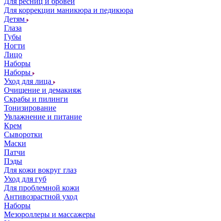
Для ресниц и бровей
Для коррекции маникюра и педикюра
Детям
Глаза
Губы
Ногти
Лицо
Наборы
Наборы
Уход для лица
Очищение и демакияж
Скрабы и пилинги
Тонизирование
Увлажнение и питание
Крем
Сыворотки
Маски
Патчи
Пэды
Для кожи вокруг глаз
Уход для губ
Для проблемной кожи
Антивозрастной уход
Наборы
Мезороллеры и массажеры