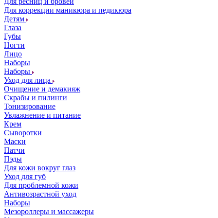
Для ресниц и бровей
Для коррекции маникюра и педикюра
Детям
Глаза
Губы
Ногти
Лицо
Наборы
Наборы
Уход для лица
Очищение и демакияж
Скрабы и пилинги
Тонизирование
Увлажнение и питание
Крем
Сыворотки
Маски
Патчи
Пэды
Для кожи вокруг глаз
Уход для губ
Для проблемной кожи
Антивозрастной уход
Наборы
Мезороллеры и массажеры