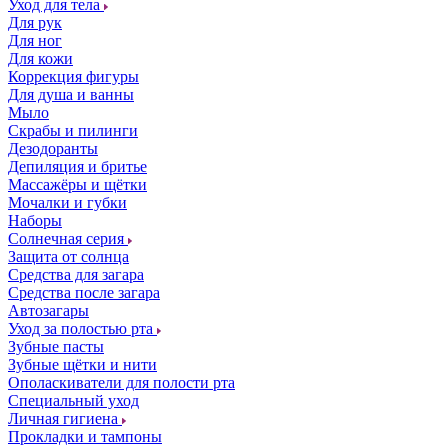
Уход для тела
Для рук
Для ног
Для кожи
Коррекция фигуры
Для душа и ванны
Мыло
Скрабы и пилинги
Дезодоранты
Депиляция и бритье
Массажёры и щётки
Мочалки и губки
Наборы
Солнечная серия
Защита от солнца
Средства для загара
Средства после загара
Автозагары
Уход за полостью рта
Зубные пасты
Зубные щётки и нити
Ополаскиватели для полости рта
Специальный уход
Личная гигиена
Прокладки и тампоны