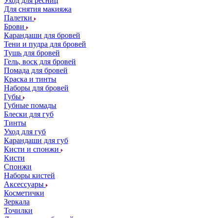
Уход для ресниц
Для снятия макияжа
Палетки
Брови
Карандаши для бровей
Тени и пудра для бровей
Тушь для бровей
Гель, воск для бровей
Помада для бровей
Краска и тинты
Наборы для бровей
Губы
Губные помады
Блески для губ
Тинты
Уход для губ
Карандаши для губ
Кисти и спонжи
Кисти
Спонжи
Наборы кистей
Аксессуары
Косметички
Зеркала
Точилки