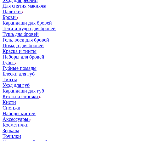
Уход для ресниц
Для снятия макияжа
Палетки
Брови
Карандаши для бровей
Тени и пудра для бровей
Тушь для бровей
Гель, воск для бровей
Помада для бровей
Краска и тинты
Наборы для бровей
Губы
Губные помады
Блески для губ
Тинты
Уход для губ
Карандаши для губ
Кисти и спонжи
Кисти
Спонжи
Наборы кистей
Аксессуары
Косметички
Зеркала
Точилки