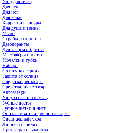
Уход для тела
Для рук
Для ног
Для кожи
Коррекция фигуры
Для душа и ванны
Мыло
Скрабы и пилинги
Дезодоранты
Депиляция и бритье
Массажёры и щётки
Мочалки и губки
Наборы
Солнечная серия
Защита от солнца
Средства для загара
Средства после загара
Автозагары
Уход за полостью рта
Зубные пасты
Зубные щётки и нити
Ополаскиватели для полости рта
Специальный уход
Личная гигиена
Прокладки и тампоны