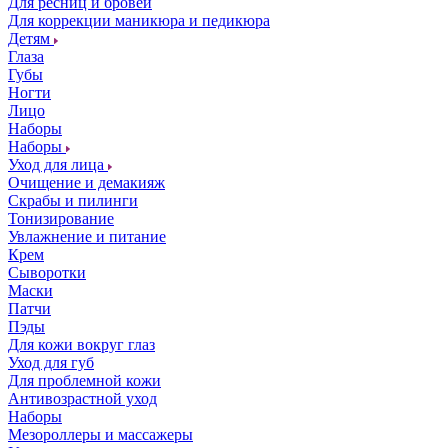
Для ресниц и бровей
Для коррекции маникюра и педикюра
Детям
Глаза
Губы
Ногти
Лицо
Наборы
Наборы
Уход для лица
Очищение и демакияж
Скрабы и пилинги
Тонизирование
Увлажнение и питание
Крем
Сыворотки
Маски
Патчи
Пэды
Для кожи вокруг глаз
Уход для губ
Для проблемной кожи
Антивозрастной уход
Наборы
Мезороллеры и массажеры