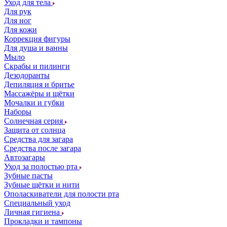
Уход для тела
Для рук
Для ног
Для кожи
Коррекция фигуры
Для душа и ванны
Мыло
Скрабы и пилинги
Дезодоранты
Депиляция и бритье
Массажёры и щётки
Мочалки и губки
Наборы
Солнечная серия
Защита от солнца
Средства для загара
Средства после загара
Автозагары
Уход за полостью рта
Зубные пасты
Зубные щётки и нити
Ополаскиватели для полости рта
Специальный уход
Личная гигиена
Прокладки и тампоны