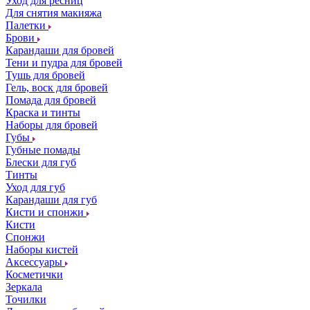
Уход для ресниц
Для снятия макияжа
Палетки
Брови
Карандаши для бровей
Тени и пудра для бровей
Тушь для бровей
Гель, воск для бровей
Помада для бровей
Краска и тинты
Наборы для бровей
Губы
Губные помады
Блески для губ
Тинты
Уход для губ
Карандаши для губ
Кисти и спонжи
Кисти
Спонжи
Наборы кистей
Аксессуары
Косметички
Зеркала
Точилки