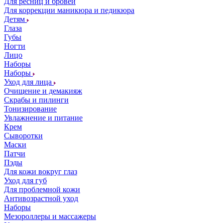
Для ресниц и бровей
Для коррекции маникюра и педикюра
Детям
Глаза
Губы
Ногти
Лицо
Наборы
Наборы
Уход для лица
Очищение и демакияж
Скрабы и пилинги
Тонизирование
Увлажнение и питание
Крем
Сыворотки
Маски
Патчи
Пэды
Для кожи вокруг глаз
Уход для губ
Для проблемной кожи
Антивозрастной уход
Наборы
Мезороллеры и массажеры