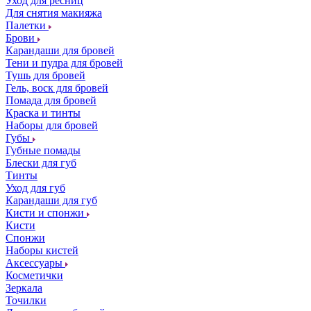
Уход для ресниц
Для снятия макияжа
Палетки
Брови
Карандаши для бровей
Тени и пудра для бровей
Тушь для бровей
Гель, воск для бровей
Помада для бровей
Краска и тинты
Наборы для бровей
Губы
Губные помады
Блески для губ
Тинты
Уход для губ
Карандаши для губ
Кисти и спонжи
Кисти
Спонжи
Наборы кистей
Аксессуары
Косметички
Зеркала
Точилки