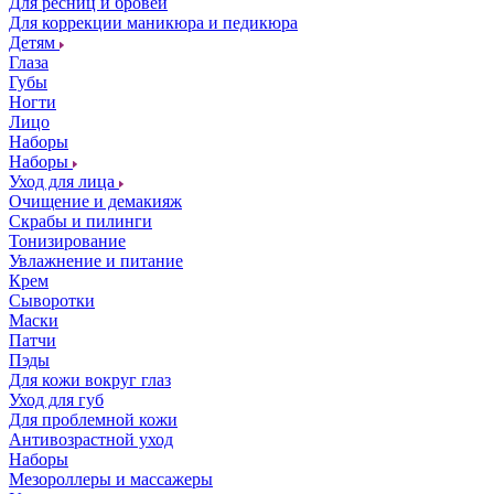
Для ресниц и бровей
Для коррекции маникюра и педикюра
Детям
Глаза
Губы
Ногти
Лицо
Наборы
Наборы
Уход для лица
Очищение и демакияж
Скрабы и пилинги
Тонизирование
Увлажнение и питание
Крем
Сыворотки
Маски
Патчи
Пэды
Для кожи вокруг глаз
Уход для губ
Для проблемной кожи
Антивозрастной уход
Наборы
Мезороллеры и массажеры