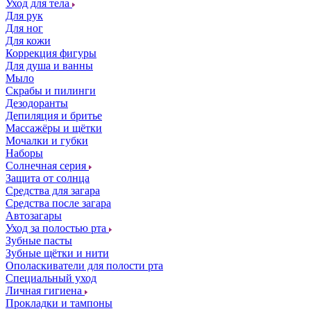
Уход для тела
Для рук
Для ног
Для кожи
Коррекция фигуры
Для душа и ванны
Мыло
Скрабы и пилинги
Дезодоранты
Депиляция и бритье
Массажёры и щётки
Мочалки и губки
Наборы
Солнечная серия
Защита от солнца
Средства для загара
Средства после загара
Автозагары
Уход за полостью рта
Зубные пасты
Зубные щётки и нити
Ополаскиватели для полости рта
Специальный уход
Личная гигиена
Прокладки и тампоны