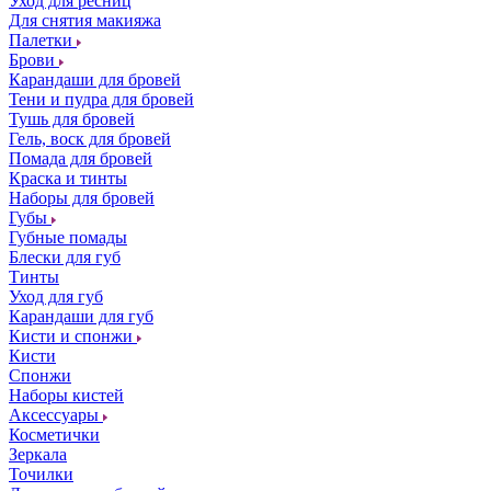
Уход для ресниц
Для снятия макияжа
Палетки
Брови
Карандаши для бровей
Тени и пудра для бровей
Тушь для бровей
Гель, воск для бровей
Помада для бровей
Краска и тинты
Наборы для бровей
Губы
Губные помады
Блески для губ
Тинты
Уход для губ
Карандаши для губ
Кисти и спонжи
Кисти
Спонжи
Наборы кистей
Аксессуары
Косметички
Зеркала
Точилки