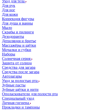
Уход для тела
Для рук
Для ног
Для кожи
Коррекция фигуры
Для душа и ванны
Мыло
Скрабы и пилинги
Дезодоранты
Депиляция и бритье
Массажёры и щётки
Мочалки и губки
Наборы
Солнечная серия
Защита от солнца
Средства для загара
Средства после загара
Автозагары
Уход за полостью рта
Зубные пасты
Зубные щётки и нити
Ополаскиватели для полости рта
Специальный уход
Личная гигиена
Прокладки и тампоны