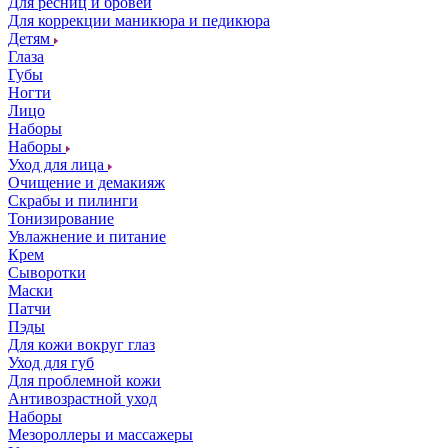
Для ресниц и бровей
Для коррекции маникюра и педикюра
Детям
Глаза
Губы
Ногти
Лицо
Наборы
Наборы
Уход для лица
Очищение и демакияж
Скрабы и пилинги
Тонизирование
Увлажнение и питание
Крем
Сыворотки
Маски
Патчи
Пэды
Для кожи вокруг глаз
Уход для губ
Для проблемной кожи
Антивозрастной уход
Наборы
Мезороллеры и массажеры