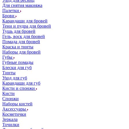
Уход для ресниц
Для снятия макияжа
Палетки
Брови
Карандаши для бровей
Тени и пудра для бровей
Тушь для бровей
Гель, воск для бровей
Помада для бровей
Краска и тинты
Наборы для бровей
Губы
Губные помады
Блески для губ
Тинты
Уход для губ
Карандаши для губ
Кисти и спонжи
Кисти
Спонжи
Наборы кистей
Аксессуары
Косметички
Зеркала
Точилки