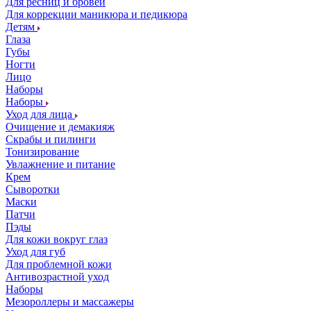
Для ресниц и бровей
Для коррекции маникюра и педикюра
Детям
Глаза
Губы
Ногти
Лицо
Наборы
Наборы
Уход для лица
Очищение и демакияж
Скрабы и пилинги
Тонизирование
Увлажнение и питание
Крем
Сыворотки
Маски
Патчи
Пэды
Для кожи вокруг глаз
Уход для губ
Для проблемной кожи
Антивозрастной уход
Наборы
Мезороллеры и массажеры