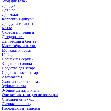
Уход для тела
Для рук
Для ног
Для кожи
Коррекция фигуры
Для душа и ванны
Мыло
Скрабы и пилинги
Дезодоранты
Депиляция и бритье
Массажёры и щётки
Мочалки и губки
Наборы
Солнечная серия
Защита от солнца
Средства для загара
Средства после загара
Автозагары
Уход за полостью рта
Зубные пасты
Зубные щётки и нити
Ополаскиватели для полости рта
Специальный уход
Личная гигиена
Прокладки и тампоны