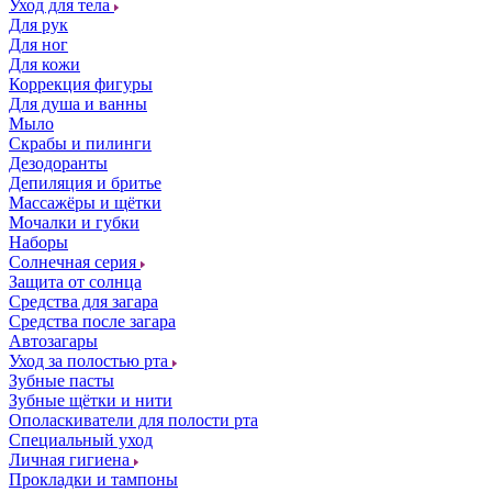
Уход для тела
Для рук
Для ног
Для кожи
Коррекция фигуры
Для душа и ванны
Мыло
Скрабы и пилинги
Дезодоранты
Депиляция и бритье
Массажёры и щётки
Мочалки и губки
Наборы
Солнечная серия
Защита от солнца
Средства для загара
Средства после загара
Автозагары
Уход за полостью рта
Зубные пасты
Зубные щётки и нити
Ополаскиватели для полости рта
Специальный уход
Личная гигиена
Прокладки и тампоны