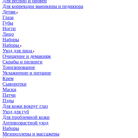
Для ресниц и бровей
Для коррекции маникюра и педикюра
Детям
Глаза
Губы
Ногти
Лицо
Наборы
Наборы
Уход для лица
Очищение и демакияж
Скрабы и пилинги
Тонизирование
Увлажнение и питание
Крем
Сыворотки
Маски
Патчи
Пэды
Для кожи вокруг глаз
Уход для губ
Для проблемной кожи
Антивозрастной уход
Наборы
Мезороллеры и массажеры