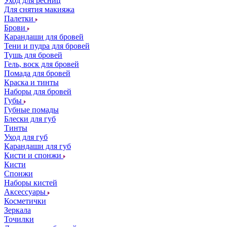
Уход для ресниц
Для снятия макияжа
Палетки
Брови
Карандаши для бровей
Тени и пудра для бровей
Тушь для бровей
Гель, воск для бровей
Помада для бровей
Краска и тинты
Наборы для бровей
Губы
Губные помады
Блески для губ
Тинты
Уход для губ
Карандаши для губ
Кисти и спонжи
Кисти
Спонжи
Наборы кистей
Аксессуары
Косметички
Зеркала
Точилки