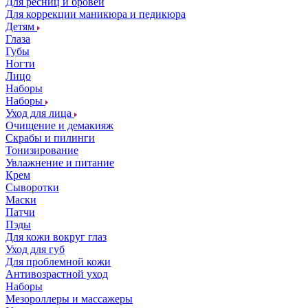
Для ресниц и бровей
Для коррекции маникюра и педикюра
Детям
Глаза
Губы
Ногти
Лицо
Наборы
Наборы
Уход для лица
Очищение и демакияж
Скрабы и пилинги
Тонизирование
Увлажнение и питание
Крем
Сыворотки
Маски
Патчи
Пэды
Для кожи вокруг глаз
Уход для губ
Для проблемной кожи
Антивозрастной уход
Наборы
Мезороллеры и массажеры