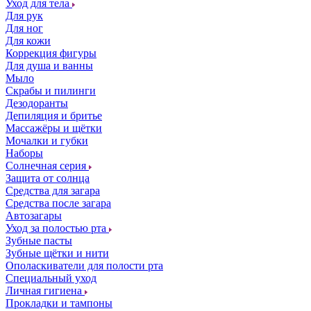
Уход для тела
Для рук
Для ног
Для кожи
Коррекция фигуры
Для душа и ванны
Мыло
Скрабы и пилинги
Дезодоранты
Депиляция и бритье
Массажёры и щётки
Мочалки и губки
Наборы
Солнечная серия
Защита от солнца
Средства для загара
Средства после загара
Автозагары
Уход за полостью рта
Зубные пасты
Зубные щётки и нити
Ополаскиватели для полости рта
Специальный уход
Личная гигиена
Прокладки и тампоны