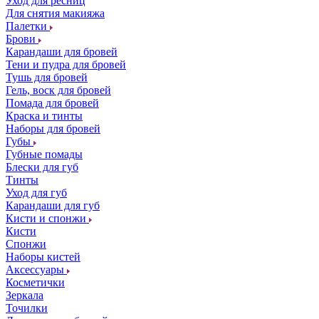
Уход для ресниц
Для снятия макияжа
Палетки
Брови
Карандаши для бровей
Тени и пудра для бровей
Тушь для бровей
Гель, воск для бровей
Помада для бровей
Краска и тинты
Наборы для бровей
Губы
Губные помады
Блески для губ
Тинты
Уход для губ
Карандаши для губ
Кисти и спонжи
Кисти
Спонжи
Наборы кистей
Аксессуары
Косметички
Зеркала
Точилки