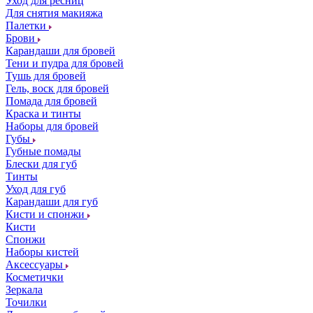
Уход для ресниц
Для снятия макияжа
Палетки
Брови
Карандаши для бровей
Тени и пудра для бровей
Тушь для бровей
Гель, воск для бровей
Помада для бровей
Краска и тинты
Наборы для бровей
Губы
Губные помады
Блески для губ
Тинты
Уход для губ
Карандаши для губ
Кисти и спонжи
Кисти
Спонжи
Наборы кистей
Аксессуары
Косметички
Зеркала
Точилки