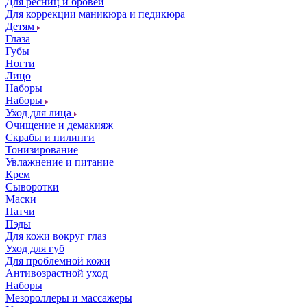
Для ресниц и бровей
Для коррекции маникюра и педикюра
Детям
Глаза
Губы
Ногти
Лицо
Наборы
Наборы
Уход для лица
Очищение и демакияж
Скрабы и пилинги
Тонизирование
Увлажнение и питание
Крем
Сыворотки
Маски
Патчи
Пэды
Для кожи вокруг глаз
Уход для губ
Для проблемной кожи
Антивозрастной уход
Наборы
Мезороллеры и массажеры