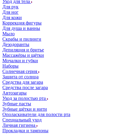
Уход для тела
Для рук
Для ног
Для кожи
Коррекция фигуры
Для душа и ванны
Мыло
Скрабы и пилинги
Дезодоранты
Депиляция и бритье
Массажёры и щётки
Мочалки и губки
Наборы
Солнечная серия
Защита от солнца
Средства для загара
Средства после загара
Автозагары
Уход за полостью рта
Зубные пасты
Зубные щётки и нити
Ополаскиватели для полости рта
Специальный уход
Личная гигиена
Прокладки и тампоны