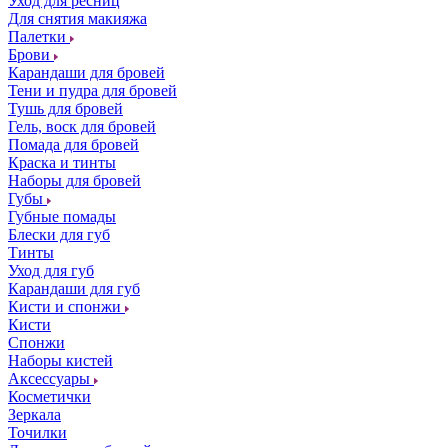
Уход для ресниц
Для снятия макияжа
Палетки
Брови
Карандаши для бровей
Тени и пудра для бровей
Тушь для бровей
Гель, воск для бровей
Помада для бровей
Краска и тинты
Наборы для бровей
Губы
Губные помады
Блески для губ
Тинты
Уход для губ
Карандаши для губ
Кисти и спонжи
Кисти
Спонжи
Наборы кистей
Аксессуары
Косметички
Зеркала
Точилки