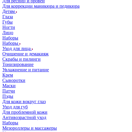
Для ресниц и бровей
Для коррекции маникюра и педикюра
Детям
Глаза
Губы
Ногти
Лицо
Наборы
Наборы
Уход для лица
Очищение и демакияж
Скрабы и пилинги
Тонизирование
Увлажнение и питание
Крем
Сыворотки
Маски
Патчи
Пэды
Для кожи вокруг глаз
Уход для губ
Для проблемной кожи
Антивозрастной уход
Наборы
Мезороллеры и массажеры