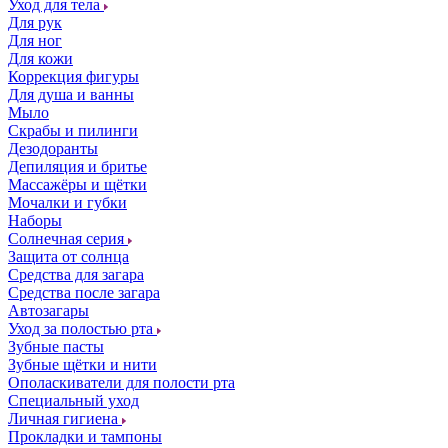
Уход для тела
Для рук
Для ног
Для кожи
Коррекция фигуры
Для душа и ванны
Мыло
Скрабы и пилинги
Дезодоранты
Депиляция и бритье
Массажёры и щётки
Мочалки и губки
Наборы
Солнечная серия
Защита от солнца
Средства для загара
Средства после загара
Автозагары
Уход за полостью рта
Зубные пасты
Зубные щётки и нити
Ополаскиватели для полости рта
Специальный уход
Личная гигиена
Прокладки и тампоны