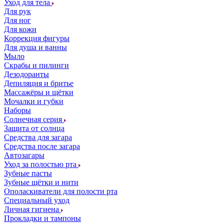
Уход для тела
Для рук
Для ног
Для кожи
Коррекция фигуры
Для душа и ванны
Мыло
Скрабы и пилинги
Дезодоранты
Депиляция и бритье
Массажёры и щётки
Мочалки и губки
Наборы
Солнечная серия
Защита от солнца
Средства для загара
Средства после загара
Автозагары
Уход за полостью рта
Зубные пасты
Зубные щётки и нити
Ополаскиватели для полости рта
Специальный уход
Личная гигиена
Прокладки и тампоны