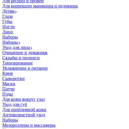
Для ресниц и бровей
Для коррекции маникюра и педикюра
Детям
Глаза
Губы
Ногти
Лицо
Наборы
Наборы
Уход для лица
Очищение и демакияж
Скрабы и пилинги
Тонизирование
Увлажнение и питание
Крем
Сыворотки
Маски
Патчи
Пэды
Для кожи вокруг глаз
Уход для губ
Для проблемной кожи
Антивозрастной уход
Наборы
Мезороллеры и массажеры