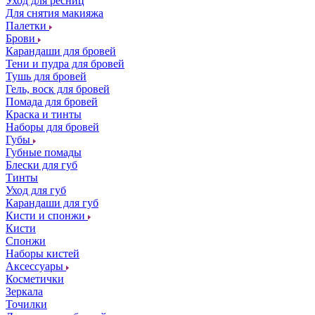
Уход для ресниц
Для снятия макияжа
Палетки
Брови
Карандаши для бровей
Тени и пудра для бровей
Тушь для бровей
Гель, воск для бровей
Помада для бровей
Краска и тинты
Наборы для бровей
Губы
Губные помады
Блески для губ
Тинты
Уход для губ
Карандаши для губ
Кисти и спонжи
Кисти
Спонжи
Наборы кистей
Аксессуары
Косметички
Зеркала
Точилки