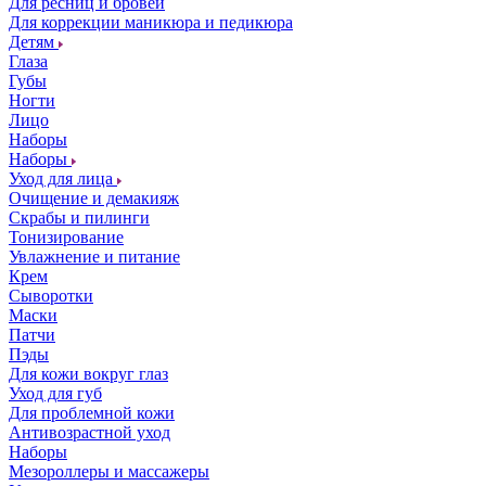
Для ресниц и бровей
Для коррекции маникюра и педикюра
Детям
Глаза
Губы
Ногти
Лицо
Наборы
Наборы
Уход для лица
Очищение и демакияж
Скрабы и пилинги
Тонизирование
Увлажнение и питание
Крем
Сыворотки
Маски
Патчи
Пэды
Для кожи вокруг глаз
Уход для губ
Для проблемной кожи
Антивозрастной уход
Наборы
Мезороллеры и массажеры