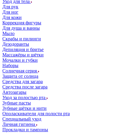
Уход для тела
Для рук
Для ног
Для кожи
Коррекция фигуры
Для душа и ванны
Мыло
Скрабы и пилинги
Дезодоранты
Депиляция и бритье
Массажёры и щётки
Мочалки и губки
Наборы
Солнечная серия
Защита от солнца
Средства для загара
Средства после загара
Автозагары
Уход за полостью рта
Зубные пасты
Зубные щётки и нити
Ополаскиватели для полости рта
Специальный уход
Личная гигиена
Прокладки и тампоны