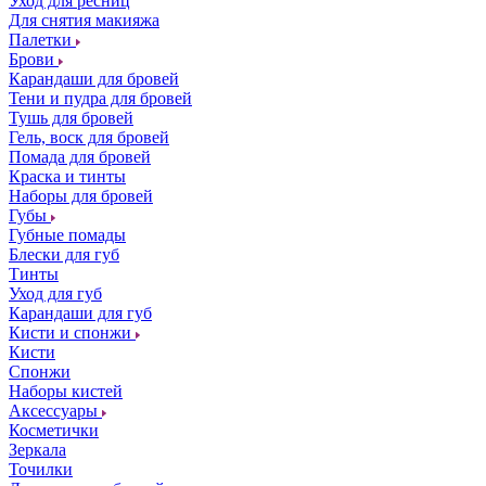
Уход для ресниц
Для снятия макияжа
Палетки
Брови
Карандаши для бровей
Тени и пудра для бровей
Тушь для бровей
Гель, воск для бровей
Помада для бровей
Краска и тинты
Наборы для бровей
Губы
Губные помады
Блески для губ
Тинты
Уход для губ
Карандаши для губ
Кисти и спонжи
Кисти
Спонжи
Наборы кистей
Аксессуары
Косметички
Зеркала
Точилки