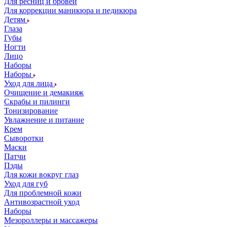
Для ресниц и бровей
Для коррекции маникюра и педикюра
Детям
Глаза
Губы
Ногти
Лицо
Наборы
Наборы
Уход для лица
Очищение и демакияж
Скрабы и пилинги
Тонизирование
Увлажнение и питание
Крем
Сыворотки
Маски
Патчи
Пэды
Для кожи вокруг глаз
Уход для губ
Для проблемной кожи
Антивозрастной уход
Наборы
Мезороллеры и массажеры