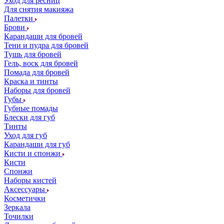
Уход для ресниц
Для снятия макияжа
Палетки
Брови
Карандаши для бровей
Тени и пудра для бровей
Тушь для бровей
Гель, воск для бровей
Помада для бровей
Краска и тинты
Наборы для бровей
Губы
Губные помады
Блески для губ
Тинты
Уход для губ
Карандаши для губ
Кисти и спонжи
Кисти
Спонжи
Наборы кистей
Аксессуары
Косметички
Зеркала
Точилки