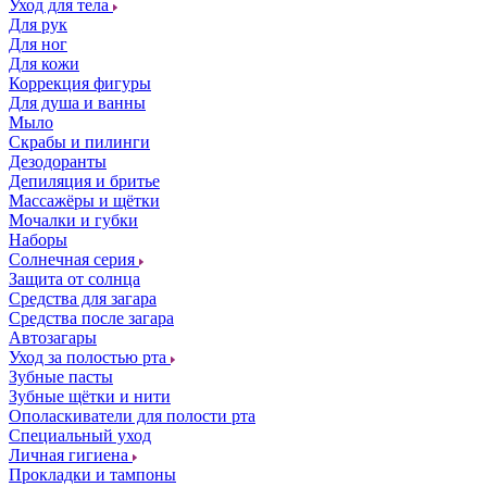
Уход для тела
Для рук
Для ног
Для кожи
Коррекция фигуры
Для душа и ванны
Мыло
Скрабы и пилинги
Дезодоранты
Депиляция и бритье
Массажёры и щётки
Мочалки и губки
Наборы
Солнечная серия
Защита от солнца
Средства для загара
Средства после загара
Автозагары
Уход за полостью рта
Зубные пасты
Зубные щётки и нити
Ополаскиватели для полости рта
Специальный уход
Личная гигиена
Прокладки и тампоны