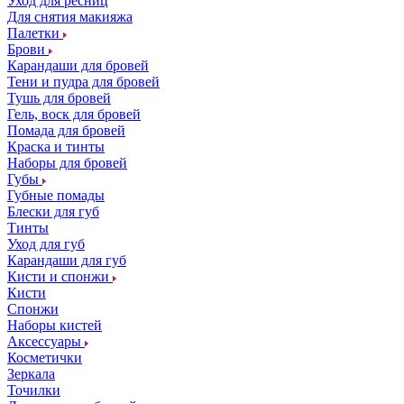
Уход для ресниц
Для снятия макияжа
Палетки
Брови
Карандаши для бровей
Тени и пудра для бровей
Тушь для бровей
Гель, воск для бровей
Помада для бровей
Краска и тинты
Наборы для бровей
Губы
Губные помады
Блески для губ
Тинты
Уход для губ
Карандаши для губ
Кисти и спонжи
Кисти
Спонжи
Наборы кистей
Аксессуары
Косметички
Зеркала
Точилки