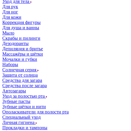
Уход для тела
Для рук
Для ног
Для кожи
Коррекция фигуры
Для душа и ванны
Мыло
Скрабы и пилинги
Дезодоранты
Депиляция и бритье
Массажёры и щётки
Мочалки и губки
Наборы
Солнечная серия
Защита от солнца
Средства для загара
Средства после загара
Автозагары
Уход за полостью рта
Зубные пасты
Зубные щётки и нити
Ополаскиватели для полости рта
Специальный уход
Личная гигиена
Прокладки и тампоны