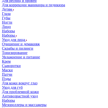
Для ресниц и бровей
Для коррекции маникюра и педикюра
Детям
Глаза
Губы
Ногти
Лицо
Наборы
Наборы
Уход для лица
Очищение и демакияж
Скрабы и пилинги
Тонизирование
Увлажнение и питание
Крем
Сыворотки
Маски
Патчи
Пэды
Для кожи вокруг глаз
Уход для губ
Для проблемной кожи
Антивозрастной уход
Наборы
Мезороллеры и массажеры