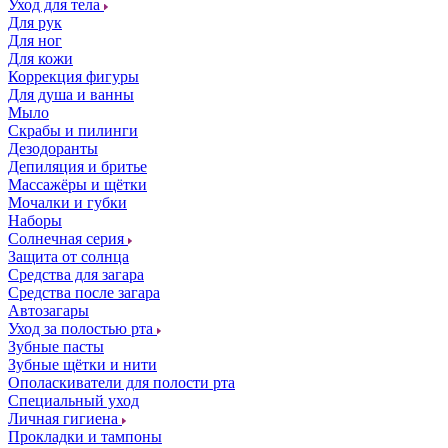
Уход для тела
Для рук
Для ног
Для кожи
Коррекция фигуры
Для душа и ванны
Мыло
Скрабы и пилинги
Дезодоранты
Депиляция и бритье
Массажёры и щётки
Мочалки и губки
Наборы
Солнечная серия
Защита от солнца
Средства для загара
Средства после загара
Автозагары
Уход за полостью рта
Зубные пасты
Зубные щётки и нити
Ополаскиватели для полости рта
Специальный уход
Личная гигиена
Прокладки и тампоны