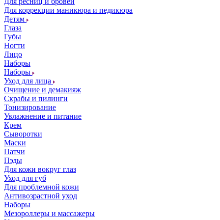
Для ресниц и бровей
Для коррекции маникюра и педикюра
Детям
Глаза
Губы
Ногти
Лицо
Наборы
Наборы
Уход для лица
Очищение и демакияж
Скрабы и пилинги
Тонизирование
Увлажнение и питание
Крем
Сыворотки
Маски
Патчи
Пэды
Для кожи вокруг глаз
Уход для губ
Для проблемной кожи
Антивозрастной уход
Наборы
Мезороллеры и массажеры