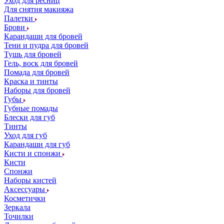
Уход для ресниц
Для снятия макияжа
Палетки
Брови
Карандаши для бровей
Тени и пудра для бровей
Тушь для бровей
Гель, воск для бровей
Помада для бровей
Краска и тинты
Наборы для бровей
Губы
Губные помады
Блески для губ
Тинты
Уход для губ
Карандаши для губ
Кисти и спонжи
Кисти
Спонжи
Наборы кистей
Аксессуары
Косметички
Зеркала
Точилки