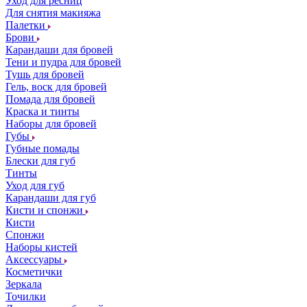
Уход для ресниц
Для снятия макияжа
Палетки
Брови
Карандаши для бровей
Тени и пудра для бровей
Тушь для бровей
Гель, воск для бровей
Помада для бровей
Краска и тинты
Наборы для бровей
Губы
Губные помады
Блески для губ
Тинты
Уход для губ
Карандаши для губ
Кисти и спонжи
Кисти
Спонжи
Наборы кистей
Аксессуары
Косметички
Зеркала
Точилки