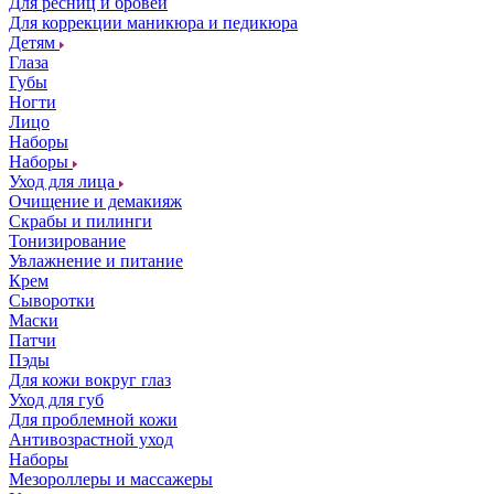
Для ресниц и бровей
Для коррекции маникюра и педикюра
Детям
Глаза
Губы
Ногти
Лицо
Наборы
Наборы
Уход для лица
Очищение и демакияж
Скрабы и пилинги
Тонизирование
Увлажнение и питание
Крем
Сыворотки
Маски
Патчи
Пэды
Для кожи вокруг глаз
Уход для губ
Для проблемной кожи
Антивозрастной уход
Наборы
Мезороллеры и массажеры