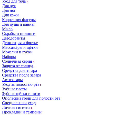
Уход для тела
Для рук
Для ног
Для кожи
Коррекция фигуры
Для душа и ванны
Мыло
Скрабы и пилинги
Дезодоранты
Депиляция и бритье
Массажёры и щётки
Мочалки и губки
Наборы
Солнечная серия
Защита от солнца
Средства для загара
Средства после загара
Автозагары
Уход за полостью рта
Зубные пасты
Зубные щётки и нити
Ополаскиватели для полости рта
Специальный уход
Личная гигиена
Прокладки и тампоны