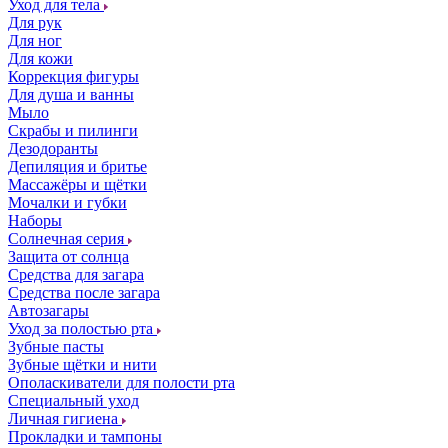
Уход для тела
Для рук
Для ног
Для кожи
Коррекция фигуры
Для душа и ванны
Мыло
Скрабы и пилинги
Дезодоранты
Депиляция и бритье
Массажёры и щётки
Мочалки и губки
Наборы
Солнечная серия
Защита от солнца
Средства для загара
Средства после загара
Автозагары
Уход за полостью рта
Зубные пасты
Зубные щётки и нити
Ополаскиватели для полости рта
Специальный уход
Личная гигиена
Прокладки и тампоны