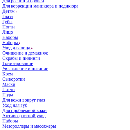
Для ресниц и бровей
Для коррекции маникюра и педикюра
Детям
Глаза
Губы
Ногти
Лицо
Наборы
Наборы
Уход для лица
Очищение и демакияж
Скрабы и пилинги
Тонизирование
Увлажнение и питание
Крем
Сыворотки
Маски
Патчи
Пэды
Для кожи вокруг глаз
Уход для губ
Для проблемной кожи
Антивозрастной уход
Наборы
Мезороллеры и массажеры