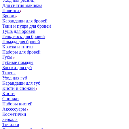
Уход для ресниц
Для снятия макияжа
Палетки
Брови
Карандаши для бровей
Тени и пудра для бровей
Тушь для бровей
Гель, воск для бровей
Помада для бровей
Краска и тинты
Наборы для бровей
Губы
Губные помады
Блески для губ
Тинты
Уход для губ
Карандаши для губ
Кисти и спонжи
Кисти
Спонжи
Наборы кистей
Аксессуары
Косметички
Зеркала
Точилки