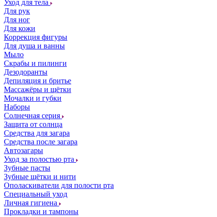
Уход для тела
Для рук
Для ног
Для кожи
Коррекция фигуры
Для душа и ванны
Мыло
Скрабы и пилинги
Дезодоранты
Депиляция и бритье
Массажёры и щётки
Мочалки и губки
Наборы
Солнечная серия
Защита от солнца
Средства для загара
Средства после загара
Автозагары
Уход за полостью рта
Зубные пасты
Зубные щётки и нити
Ополаскиватели для полости рта
Специальный уход
Личная гигиена
Прокладки и тампоны