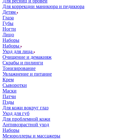
Для ресниц и бровей
Для коррекции маникюра и педикюра
Детям
Глаза
Губы
Ногти
Лицо
Наборы
Наборы
Уход для лица
Очищение и демакияж
Скрабы и пилинги
Тонизирование
Увлажнение и питание
Крем
Сыворотки
Маски
Патчи
Пэды
Для кожи вокруг глаз
Уход для губ
Для проблемной кожи
Антивозрастной уход
Наборы
Мезороллеры и массажеры