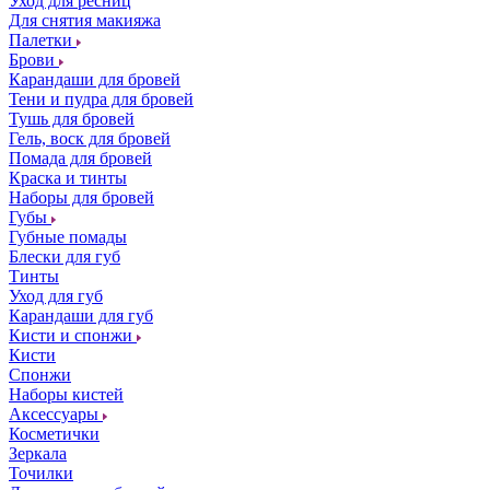
Уход для ресниц
Для снятия макияжа
Палетки
Брови
Карандаши для бровей
Тени и пудра для бровей
Тушь для бровей
Гель, воск для бровей
Помада для бровей
Краска и тинты
Наборы для бровей
Губы
Губные помады
Блески для губ
Тинты
Уход для губ
Карандаши для губ
Кисти и спонжи
Кисти
Спонжи
Наборы кистей
Аксессуары
Косметички
Зеркала
Точилки