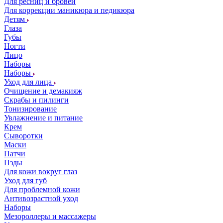
Для ресниц и бровей
Для коррекции маникюра и педикюра
Детям
Глаза
Губы
Ногти
Лицо
Наборы
Наборы
Уход для лица
Очищение и демакияж
Скрабы и пилинги
Тонизирование
Увлажнение и питание
Крем
Сыворотки
Маски
Патчи
Пэды
Для кожи вокруг глаз
Уход для губ
Для проблемной кожи
Антивозрастной уход
Наборы
Мезороллеры и массажеры