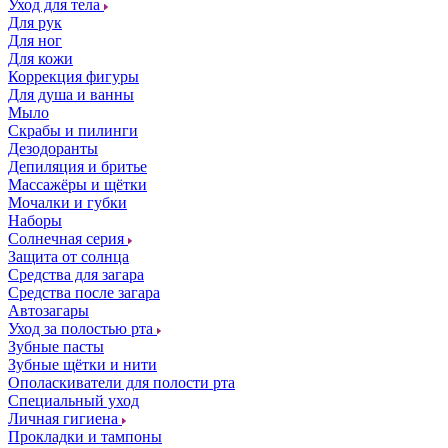
Уход для тела
Для рук
Для ног
Для кожи
Коррекция фигуры
Для душа и ванны
Мыло
Скрабы и пилинги
Дезодоранты
Депиляция и бритье
Массажёры и щётки
Мочалки и губки
Наборы
Солнечная серия
Защита от солнца
Средства для загара
Средства после загара
Автозагары
Уход за полостью рта
Зубные пасты
Зубные щётки и нити
Ополаскиватели для полости рта
Специальный уход
Личная гигиена
Прокладки и тампоны