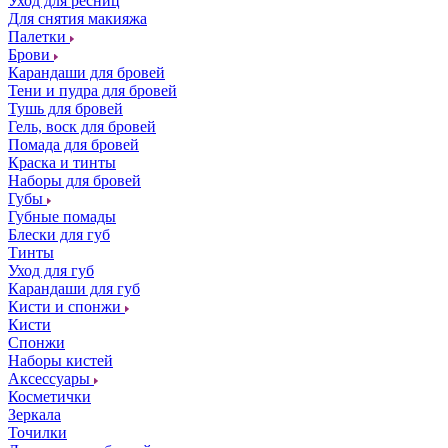
Уход для ресниц
Для снятия макияжа
Палетки
Брови
Карандаши для бровей
Тени и пудра для бровей
Тушь для бровей
Гель, воск для бровей
Помада для бровей
Краска и тинты
Наборы для бровей
Губы
Губные помады
Блески для губ
Тинты
Уход для губ
Карандаши для губ
Кисти и спонжи
Кисти
Спонжи
Наборы кистей
Аксессуары
Косметички
Зеркала
Точилки