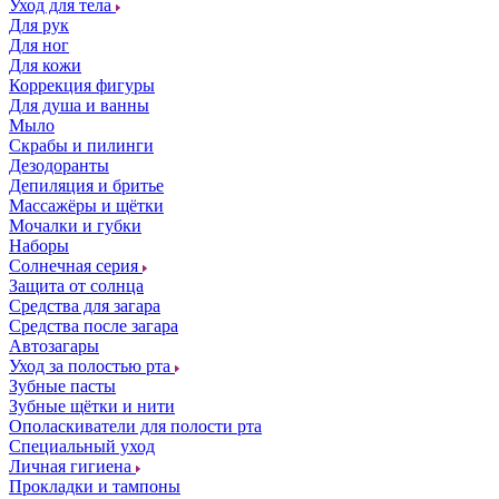
Уход для тела
Для рук
Для ног
Для кожи
Коррекция фигуры
Для душа и ванны
Мыло
Скрабы и пилинги
Дезодоранты
Депиляция и бритье
Массажёры и щётки
Мочалки и губки
Наборы
Солнечная серия
Защита от солнца
Средства для загара
Средства после загара
Автозагары
Уход за полостью рта
Зубные пасты
Зубные щётки и нити
Ополаскиватели для полости рта
Специальный уход
Личная гигиена
Прокладки и тампоны