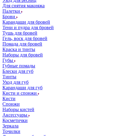
Уход для ресниц
Для снятия макияжа
Палетки
Брови
Карандаши для бровей
Тени и пудра для бровей
Тушь для бровей
Гель, воск для бровей
Помада для бровей
Краска и тинты
Наборы для бровей
Губы
Губные помады
Блески для губ
Тинты
Уход для губ
Карандаши для губ
Кисти и спонжи
Кисти
Спонжи
Наборы кистей
Аксессуары
Косметички
Зеркала
Точилки