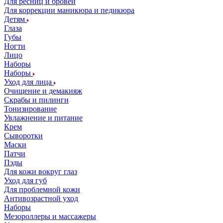
Для ресниц и бровей
Для коррекции маникюра и педикюра
Детям
Глаза
Губы
Ногти
Лицо
Наборы
Наборы
Уход для лица
Очищение и демакияж
Скрабы и пилинги
Тонизирование
Увлажнение и питание
Крем
Сыворотки
Маски
Патчи
Пэды
Для кожи вокруг глаз
Уход для губ
Для проблемной кожи
Антивозрастной уход
Наборы
Мезороллеры и массажеры