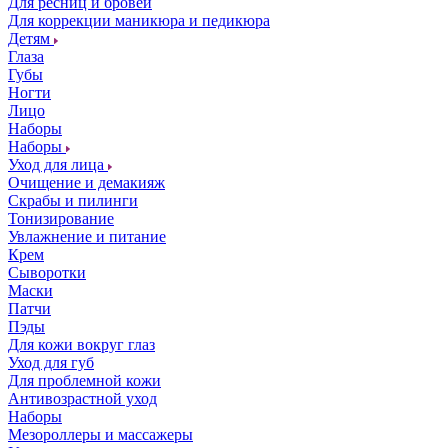
Для ресниц и бровей
Для коррекции маникюра и педикюра
Детям
Глаза
Губы
Ногти
Лицо
Наборы
Наборы
Уход для лица
Очищение и демакияж
Скрабы и пилинги
Тонизирование
Увлажнение и питание
Крем
Сыворотки
Маски
Патчи
Пэды
Для кожи вокруг глаз
Уход для губ
Для проблемной кожи
Антивозрастной уход
Наборы
Мезороллеры и массажеры