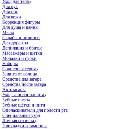
Уход для тела
Для рук
Для ног
Для кожи
Коррекция фигуры
Для душа и ванны
Мыло
Скрабы и пилинги
Дезодоранты
Депиляция и бритье
Массажёры и щётки
Мочалки и губки
Наборы
Солнечная серия
Защита от солнца
Средства для загара
Средства после загара
Автозагары
Уход за полостью рта
Зубные пасты
Зубные щётки и нити
Ополаскиватели для полости рта
Специальный уход
Личная гигиена
Прокладки и тампоны