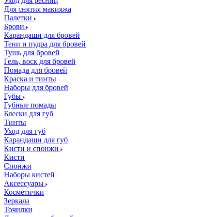
Уход для ресниц
Для снятия макияжа
Палетки
Брови
Карандаши для бровей
Тени и пудра для бровей
Тушь для бровей
Гель, воск для бровей
Помада для бровей
Краска и тинты
Наборы для бровей
Губы
Губные помады
Блески для губ
Тинты
Уход для губ
Карандаши для губ
Кисти и спонжи
Кисти
Спонжи
Наборы кистей
Аксессуары
Косметички
Зеркала
Точилки