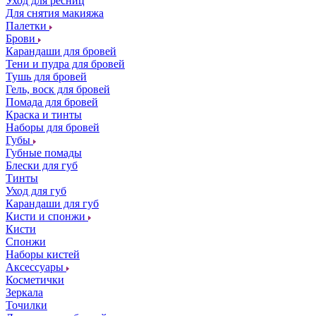
Уход для ресниц
Для снятия макияжа
Палетки
Брови
Карандаши для бровей
Тени и пудра для бровей
Тушь для бровей
Гель, воск для бровей
Помада для бровей
Краска и тинты
Наборы для бровей
Губы
Губные помады
Блески для губ
Тинты
Уход для губ
Карандаши для губ
Кисти и спонжи
Кисти
Спонжи
Наборы кистей
Аксессуары
Косметички
Зеркала
Точилки