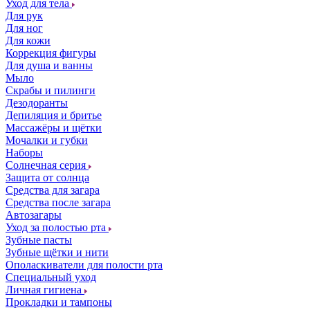
Уход для тела
Для рук
Для ног
Для кожи
Коррекция фигуры
Для душа и ванны
Мыло
Скрабы и пилинги
Дезодоранты
Депиляция и бритье
Массажёры и щётки
Мочалки и губки
Наборы
Солнечная серия
Защита от солнца
Средства для загара
Средства после загара
Автозагары
Уход за полостью рта
Зубные пасты
Зубные щётки и нити
Ополаскиватели для полости рта
Специальный уход
Личная гигиена
Прокладки и тампоны