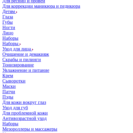
Для ресниц и бровей
Для коррекции маникюра и педикюра
Детям
Глаза
Губы
Ногти
Лицо
Наборы
Наборы
Уход для лица
Очищение и демакияж
Скрабы и пилинги
Тонизирование
Увлажнение и питание
Крем
Сыворотки
Маски
Патчи
Пэды
Для кожи вокруг глаз
Уход для губ
Для проблемной кожи
Антивозрастной уход
Наборы
Мезороллеры и массажеры