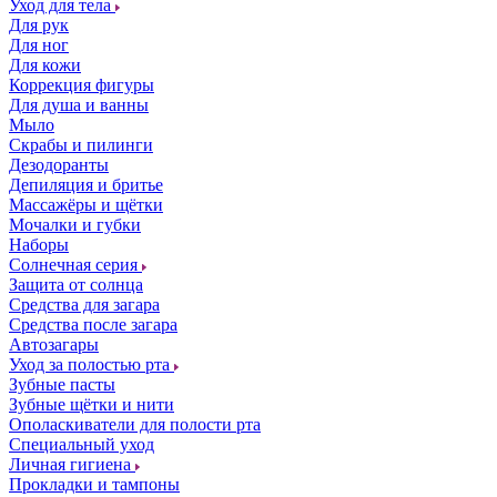
Уход для тела
Для рук
Для ног
Для кожи
Коррекция фигуры
Для душа и ванны
Мыло
Скрабы и пилинги
Дезодоранты
Депиляция и бритье
Массажёры и щётки
Мочалки и губки
Наборы
Солнечная серия
Защита от солнца
Средства для загара
Средства после загара
Автозагары
Уход за полостью рта
Зубные пасты
Зубные щётки и нити
Ополаскиватели для полости рта
Специальный уход
Личная гигиена
Прокладки и тампоны