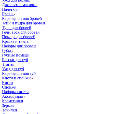
Уход для ресниц
Для снятия макияжа
Палетки
Брови
Карандаши для бровей
Тени и пудра для бровей
Тушь для бровей
Гель, воск для бровей
Помада для бровей
Краска и тинты
Наборы для бровей
Губы
Губные помады
Блески для губ
Тинты
Уход для губ
Карандаши для губ
Кисти и спонжи
Кисти
Спонжи
Наборы кистей
Аксессуары
Косметички
Зеркала
Точилки