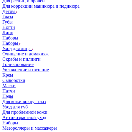
Для ресниц и бровей
Для коррекции маникюра и педикюра
Детям
Глаза
Губы
Ногти
Лицо
Наборы
Наборы
Уход для лица
Очищение и демакияж
Скрабы и пилинги
Тонизирование
Увлажнение и питание
Крем
Сыворотки
Маски
Патчи
Пэды
Для кожи вокруг глаз
Уход для губ
Для проблемной кожи
Антивозрастной уход
Наборы
Мезороллеры и массажеры