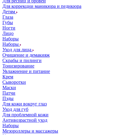
Для ресниц и бровей
Для коррекции маникюра и педикюра
Детям
Глаза
Губы
Ногти
Лицо
Наборы
Наборы
Уход для лица
Очищение и демакияж
Скрабы и пилинги
Тонизирование
Увлажнение и питание
Крем
Сыворотки
Маски
Патчи
Пэды
Для кожи вокруг глаз
Уход для губ
Для проблемной кожи
Антивозрастной уход
Наборы
Мезороллеры и массажеры