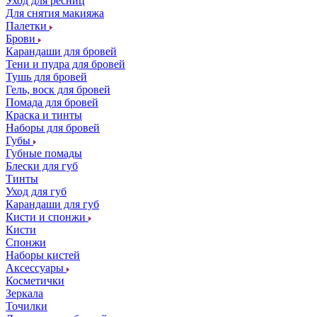
Уход для ресниц
Для снятия макияжа
Палетки
Брови
Карандаши для бровей
Тени и пудра для бровей
Тушь для бровей
Гель, воск для бровей
Помада для бровей
Краска и тинты
Наборы для бровей
Губы
Губные помады
Блески для губ
Тинты
Уход для губ
Карандаши для губ
Кисти и спонжи
Кисти
Спонжи
Наборы кистей
Аксессуары
Косметички
Зеркала
Точилки