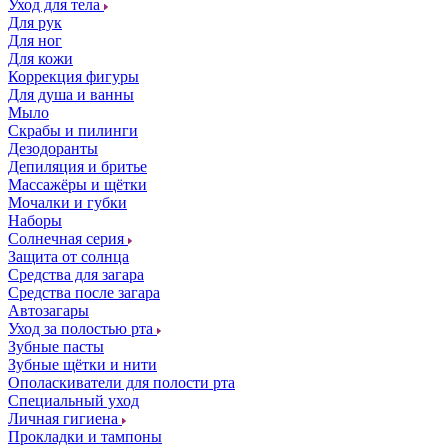
Уход для тела
Для рук
Для ног
Для кожи
Коррекция фигуры
Для душа и ванны
Мыло
Скрабы и пилинги
Дезодоранты
Депиляция и бритье
Массажёры и щётки
Мочалки и губки
Наборы
Солнечная серия
Защита от солнца
Средства для загара
Средства после загара
Автозагары
Уход за полостью рта
Зубные пасты
Зубные щётки и нити
Ополаскиватели для полости рта
Специальный уход
Личная гигиена
Прокладки и тампоны