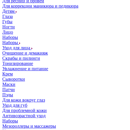
Для ресниц и бровей
Для коррекции маникюра и педикюра
Детям
Глаза
Губы
Ногти
Лицо
Наборы
Наборы
Уход для лица
Очищение и демакияж
Скрабы и пилинги
Тонизирование
Увлажнение и питание
Крем
Сыворотки
Маски
Патчи
Пэды
Для кожи вокруг глаз
Уход для губ
Для проблемной кожи
Антивозрастной уход
Наборы
Мезороллеры и массажеры