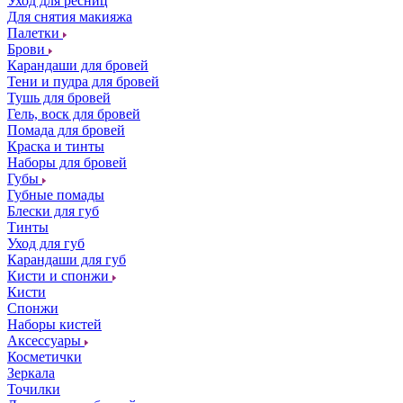
Уход для ресниц
Для снятия макияжа
Палетки
Брови
Карандаши для бровей
Тени и пудра для бровей
Тушь для бровей
Гель, воск для бровей
Помада для бровей
Краска и тинты
Наборы для бровей
Губы
Губные помады
Блески для губ
Тинты
Уход для губ
Карандаши для губ
Кисти и спонжи
Кисти
Спонжи
Наборы кистей
Аксессуары
Косметички
Зеркала
Точилки