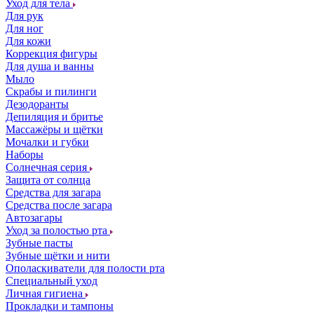
Уход для тела
Для рук
Для ног
Для кожи
Коррекция фигуры
Для душа и ванны
Мыло
Скрабы и пилинги
Дезодоранты
Депиляция и бритье
Массажёры и щётки
Мочалки и губки
Наборы
Солнечная серия
Защита от солнца
Средства для загара
Средства после загара
Автозагары
Уход за полостью рта
Зубные пасты
Зубные щётки и нити
Ополаскиватели для полости рта
Специальный уход
Личная гигиена
Прокладки и тампоны