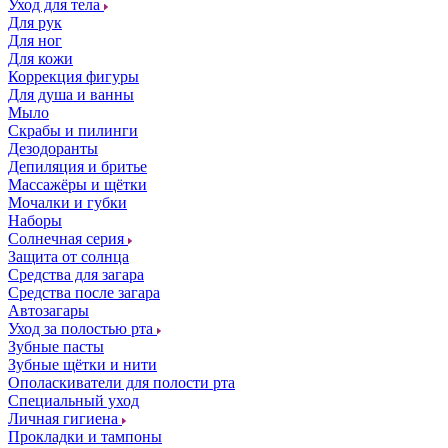
Уход для тела
Для рук
Для ног
Для кожи
Коррекция фигуры
Для душа и ванны
Мыло
Скрабы и пилинги
Дезодоранты
Депиляция и бритье
Массажёры и щётки
Мочалки и губки
Наборы
Солнечная серия
Защита от солнца
Средства для загара
Средства после загара
Автозагары
Уход за полостью рта
Зубные пасты
Зубные щётки и нити
Ополаскиватели для полости рта
Специальный уход
Личная гигиена
Прокладки и тампоны