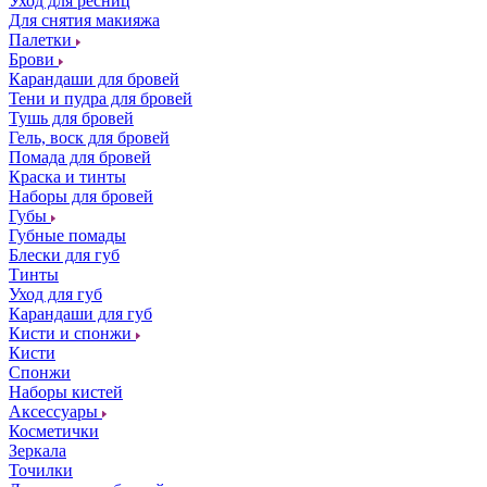
Уход для ресниц
Для снятия макияжа
Палетки
Брови
Карандаши для бровей
Тени и пудра для бровей
Тушь для бровей
Гель, воск для бровей
Помада для бровей
Краска и тинты
Наборы для бровей
Губы
Губные помады
Блески для губ
Тинты
Уход для губ
Карандаши для губ
Кисти и спонжи
Кисти
Спонжи
Наборы кистей
Аксессуары
Косметички
Зеркала
Точилки