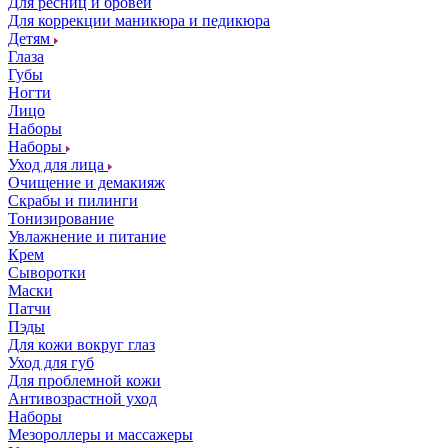
Для ресниц и бровей
Для коррекции маникюра и педикюра
Детям
Глаза
Губы
Ногти
Лицо
Наборы
Наборы
Уход для лица
Очищение и демакияж
Скрабы и пилинги
Тонизирование
Увлажнение и питание
Крем
Сыворотки
Маски
Патчи
Пэды
Для кожи вокруг глаз
Уход для губ
Для проблемной кожи
Антивозрастной уход
Наборы
Мезороллеры и массажеры