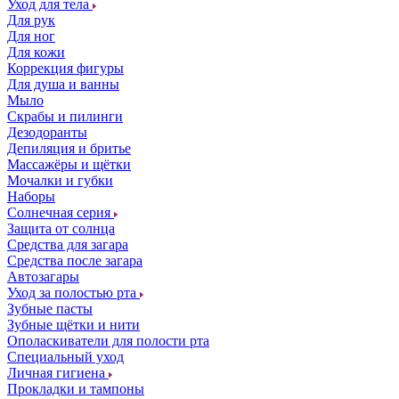
Уход для тела
Для рук
Для ног
Для кожи
Коррекция фигуры
Для душа и ванны
Мыло
Скрабы и пилинги
Дезодоранты
Депиляция и бритье
Массажёры и щётки
Мочалки и губки
Наборы
Солнечная серия
Защита от солнца
Средства для загара
Средства после загара
Автозагары
Уход за полостью рта
Зубные пасты
Зубные щётки и нити
Ополаскиватели для полости рта
Специальный уход
Личная гигиена
Прокладки и тампоны