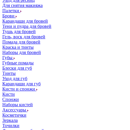
Уход для ресниц
Для снятия макияжа
Палетки
Брови
Карандаши для бровей
Тени и пудра для бровей
Тушь для бровей
Гель, воск для бровей
Помада для бровей
Краска и тинты
Наборы для бровей
Губы
Губные помады
Блески для губ
Тинты
Уход для губ
Карандаши для губ
Кисти и спонжи
Кисти
Спонжи
Наборы кистей
Аксессуары
Косметички
Зеркала
Точилки