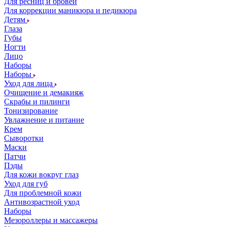
Для ресниц и бровей
Для коррекции маникюра и педикюра
Детям
Глаза
Губы
Ногти
Лицо
Наборы
Наборы
Уход для лица
Очищение и демакияж
Скрабы и пилинги
Тонизирование
Увлажнение и питание
Крем
Сыворотки
Маски
Патчи
Пэды
Для кожи вокруг глаз
Уход для губ
Для проблемной кожи
Антивозрастной уход
Наборы
Мезороллеры и массажеры