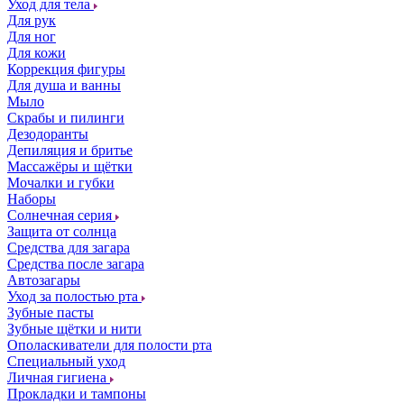
Уход для тела
Для рук
Для ног
Для кожи
Коррекция фигуры
Для душа и ванны
Мыло
Скрабы и пилинги
Дезодоранты
Депиляция и бритье
Массажёры и щётки
Мочалки и губки
Наборы
Солнечная серия
Защита от солнца
Средства для загара
Средства после загара
Автозагары
Уход за полостью рта
Зубные пасты
Зубные щётки и нити
Ополаскиватели для полости рта
Специальный уход
Личная гигиена
Прокладки и тампоны