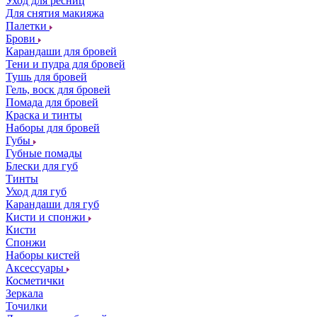
Уход для ресниц
Для снятия макияжа
Палетки
Брови
Карандаши для бровей
Тени и пудра для бровей
Тушь для бровей
Гель, воск для бровей
Помада для бровей
Краска и тинты
Наборы для бровей
Губы
Губные помады
Блески для губ
Тинты
Уход для губ
Карандаши для губ
Кисти и спонжи
Кисти
Спонжи
Наборы кистей
Аксессуары
Косметички
Зеркала
Точилки