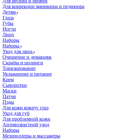
Для ресниц и бровей
Для коррекции маникюра и педикюра
Детям
Глаза
Губы
Ногти
Лицо
Наборы
Наборы
Уход для лица
Очищение и демакияж
Скрабы и пилинги
Тонизирование
Увлажнение и питание
Крем
Сыворотки
Маски
Патчи
Пэды
Для кожи вокруг глаз
Уход для губ
Для проблемной кожи
Антивозрастной уход
Наборы
Мезороллеры и массажеры