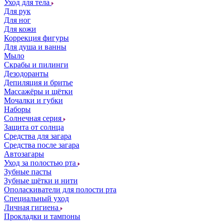
Уход для тела
Для рук
Для ног
Для кожи
Коррекция фигуры
Для душа и ванны
Мыло
Скрабы и пилинги
Дезодоранты
Депиляция и бритье
Массажёры и щётки
Мочалки и губки
Наборы
Солнечная серия
Защита от солнца
Средства для загара
Средства после загара
Автозагары
Уход за полостью рта
Зубные пасты
Зубные щётки и нити
Ополаскиватели для полости рта
Специальный уход
Личная гигиена
Прокладки и тампоны