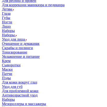
Для ресниц и бровей
Для коррекции маникюра и педикюра
Детям
Глаза
Губы
Ногти
Лицо
Наборы
Наборы
Уход для лица
Очищение и демакияж
Скрабы и пилинги
Тонизирование
Увлажнение и питание
Крем
Сыворотки
Маски
Патчи
Пэды
Для кожи вокруг глаз
Уход для губ
Для проблемной кожи
Антивозрастной уход
Наборы
Мезороллеры и массажеры