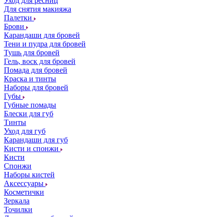
Уход для ресниц
Для снятия макияжа
Палетки
Брови
Карандаши для бровей
Тени и пудра для бровей
Тушь для бровей
Гель, воск для бровей
Помада для бровей
Краска и тинты
Наборы для бровей
Губы
Губные помады
Блески для губ
Тинты
Уход для губ
Карандаши для губ
Кисти и спонжи
Кисти
Спонжи
Наборы кистей
Аксессуары
Косметички
Зеркала
Точилки