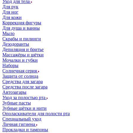
Уход для тела
Для рук
Для ног
Для кожи
Коррекция фигуры
Для душа и ванны
Мыло
Скрабы и пилинги
Дезодоранты
Депиляция и бритье
Массажёры и щётки
Мочалки и губки
Наборы
Солнечная серия
Защита от солнца
Средства для загара
Средства после загара
Автозагары
Уход за полостью рта
Зубные пасты
Зубные щётки и нити
Ополаскиватели для полости рта
Специальный уход
Личная гигиена
Прокладки и тампоны