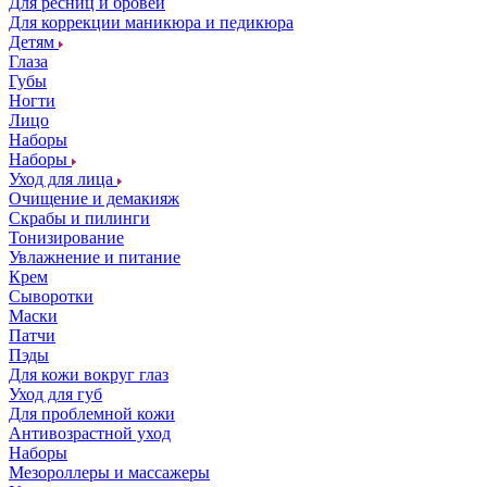
Для ресниц и бровей
Для коррекции маникюра и педикюра
Детям
Глаза
Губы
Ногти
Лицо
Наборы
Наборы
Уход для лица
Очищение и демакияж
Скрабы и пилинги
Тонизирование
Увлажнение и питание
Крем
Сыворотки
Маски
Патчи
Пэды
Для кожи вокруг глаз
Уход для губ
Для проблемной кожи
Антивозрастной уход
Наборы
Мезороллеры и массажеры