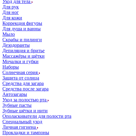
Уход для тела
Для рук
Для ног
Для кожи
Коррекция фигуры
Для душа и ванны
Мыло
Скрабы и пилинги
Дезодоранты
Депиляция и бритье
Массажёры и щётки
Мочалки и губки
Наборы
Солнечная серия
Защита от солнца
Средства для загара
Средства после загара
Автозагары
Уход за полостью рта
Зубные пасты
Зубные щётки и нити
Ополаскиватели для полости рта
Специальный уход
Личная гигиена
Прокладки и тампоны