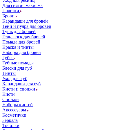
Уход для ресниц
Для снятия макияжа
Палетки
Брови
Карандаши для бровей
Тени и пудра для бровей
Тушь для бровей
Гель, воск для бровей
Помада для бровей
Краска и тинты
Наборы для бровей
Губы
Губные помады
Блески для губ
Тинты
Уход для губ
Карандаши для губ
Кисти и спонжи
Кисти
Спонжи
Наборы кистей
Аксессуары
Косметички
Зеркала
Точилки