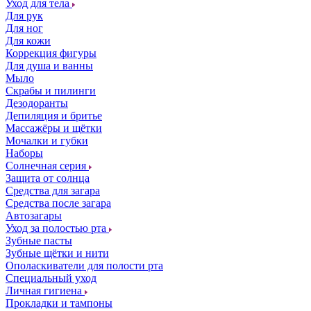
Уход для тела
Для рук
Для ног
Для кожи
Коррекция фигуры
Для душа и ванны
Мыло
Скрабы и пилинги
Дезодоранты
Депиляция и бритье
Массажёры и щётки
Мочалки и губки
Наборы
Солнечная серия
Защита от солнца
Средства для загара
Средства после загара
Автозагары
Уход за полостью рта
Зубные пасты
Зубные щётки и нити
Ополаскиватели для полости рта
Специальный уход
Личная гигиена
Прокладки и тампоны