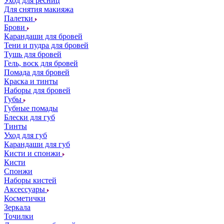
Уход для ресниц
Для снятия макияжа
Палетки
Брови
Карандаши для бровей
Тени и пудра для бровей
Тушь для бровей
Гель, воск для бровей
Помада для бровей
Краска и тинты
Наборы для бровей
Губы
Губные помады
Блески для губ
Тинты
Уход для губ
Карандаши для губ
Кисти и спонжи
Кисти
Спонжи
Наборы кистей
Аксессуары
Косметички
Зеркала
Точилки