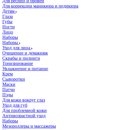
Для ресниц и бровей
Для коррекции маникюра и педикюра
Детям
Глаза
Губы
Ногти
Лицо
Наборы
Наборы
Уход для лица
Очищение и демакияж
Скрабы и пилинги
Тонизирование
Увлажнение и питание
Крем
Сыворотки
Маски
Патчи
Пэды
Для кожи вокруг глаз
Уход для губ
Для проблемной кожи
Антивозрастной уход
Наборы
Мезороллеры и массажеры