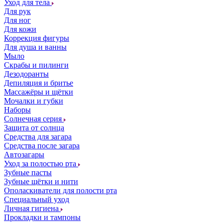
Уход для тела
Для рук
Для ног
Для кожи
Коррекция фигуры
Для душа и ванны
Мыло
Скрабы и пилинги
Дезодоранты
Депиляция и бритье
Массажёры и щётки
Мочалки и губки
Наборы
Солнечная серия
Защита от солнца
Средства для загара
Средства после загара
Автозагары
Уход за полостью рта
Зубные пасты
Зубные щётки и нити
Ополаскиватели для полости рта
Специальный уход
Личная гигиена
Прокладки и тампоны