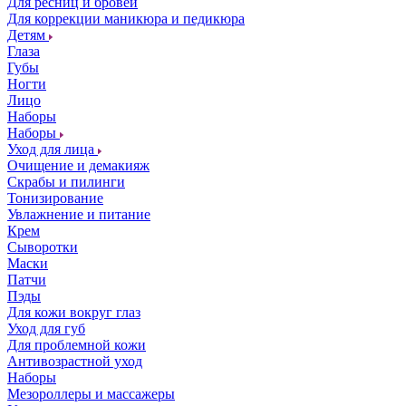
Для ресниц и бровей
Для коррекции маникюра и педикюра
Детям
Глаза
Губы
Ногти
Лицо
Наборы
Наборы
Уход для лица
Очищение и демакияж
Скрабы и пилинги
Тонизирование
Увлажнение и питание
Крем
Сыворотки
Маски
Патчи
Пэды
Для кожи вокруг глаз
Уход для губ
Для проблемной кожи
Антивозрастной уход
Наборы
Мезороллеры и массажеры