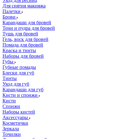
Уход для ресниц
Для снятия макияжа
Палетки
Брови
Карандаши для бровей
Тени и пудра для бровей
Тушь для бровей
Гель, воск для бровей
Помада для бровей
Краска и тинты
Наборы для бровей
Губы
Губные помады
Блески для губ
Тинты
Уход для губ
Карандаши для губ
Кисти и спонжи
Кисти
Спонжи
Наборы кистей
Аксессуары
Косметички
Зеркала
Точилки