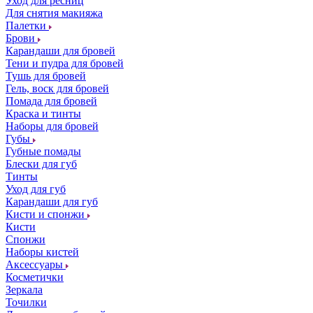
Уход для ресниц
Для снятия макияжа
Палетки
Брови
Карандаши для бровей
Тени и пудра для бровей
Тушь для бровей
Гель, воск для бровей
Помада для бровей
Краска и тинты
Наборы для бровей
Губы
Губные помады
Блески для губ
Тинты
Уход для губ
Карандаши для губ
Кисти и спонжи
Кисти
Спонжи
Наборы кистей
Аксессуары
Косметички
Зеркала
Точилки