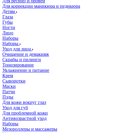
Для ресниц и бровей
Для коррекции маникюра и педикюра
Детям
Глаза
Губы
Ногти
Лицо
Наборы
Наборы
Уход для лица
Очищение и демакияж
Скрабы и пилинги
Тонизирование
Увлажнение и питание
Крем
Сыворотки
Маски
Патчи
Пэды
Для кожи вокруг глаз
Уход для губ
Для проблемной кожи
Антивозрастной уход
Наборы
Мезороллеры и массажеры