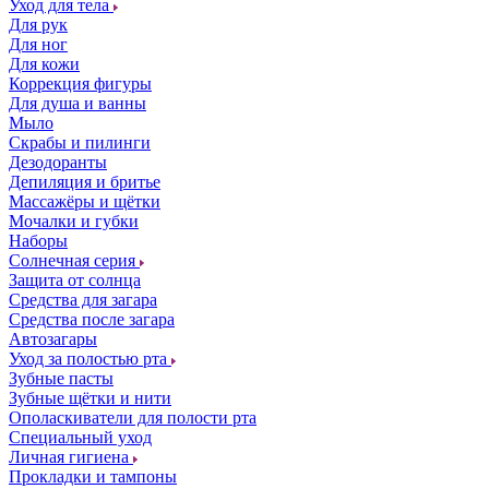
Уход для тела
Для рук
Для ног
Для кожи
Коррекция фигуры
Для душа и ванны
Мыло
Скрабы и пилинги
Дезодоранты
Депиляция и бритье
Массажёры и щётки
Мочалки и губки
Наборы
Солнечная серия
Защита от солнца
Средства для загара
Средства после загара
Автозагары
Уход за полостью рта
Зубные пасты
Зубные щётки и нити
Ополаскиватели для полости рта
Специальный уход
Личная гигиена
Прокладки и тампоны