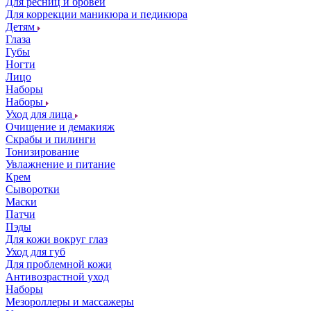
Для ресниц и бровей
Для коррекции маникюра и педикюра
Детям
Глаза
Губы
Ногти
Лицо
Наборы
Наборы
Уход для лица
Очищение и демакияж
Скрабы и пилинги
Тонизирование
Увлажнение и питание
Крем
Сыворотки
Маски
Патчи
Пэды
Для кожи вокруг глаз
Уход для губ
Для проблемной кожи
Антивозрастной уход
Наборы
Мезороллеры и массажеры