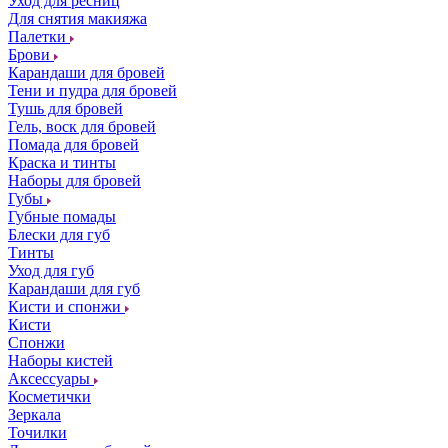
Уход для ресниц
Для снятия макияжа
Палетки
Брови
Карандаши для бровей
Тени и пудра для бровей
Тушь для бровей
Гель, воск для бровей
Помада для бровей
Краска и тинты
Наборы для бровей
Губы
Губные помады
Блески для губ
Тинты
Уход для губ
Карандаши для губ
Кисти и спонжи
Кисти
Спонжи
Наборы кистей
Аксессуары
Косметички
Зеркала
Точилки