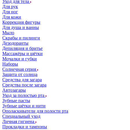
Уход для тела
Для рук
Для ног
Для кожи
Коррекция фигуры
Для душа и ванны
Мыло
Скрабы и пилинги
Дезодоранты
Депиляция и бритье
Массажёры и щётки
Мочалки и губки
Наборы
Солнечная серия
Защита от солнца
Средства для загара
Средства после загара
Автозагары
Уход за полостью рта
Зубные пасты
Зубные щётки и нити
Ополаскиватели для полости рта
Специальный уход
Личная гигиена
Прокладки и тампоны