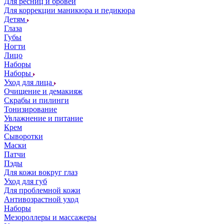
Для ресниц и бровей
Для коррекции маникюра и педикюра
Детям
Глаза
Губы
Ногти
Лицо
Наборы
Наборы
Уход для лица
Очищение и демакияж
Скрабы и пилинги
Тонизирование
Увлажнение и питание
Крем
Сыворотки
Маски
Патчи
Пэды
Для кожи вокруг глаз
Уход для губ
Для проблемной кожи
Антивозрастной уход
Наборы
Мезороллеры и массажеры