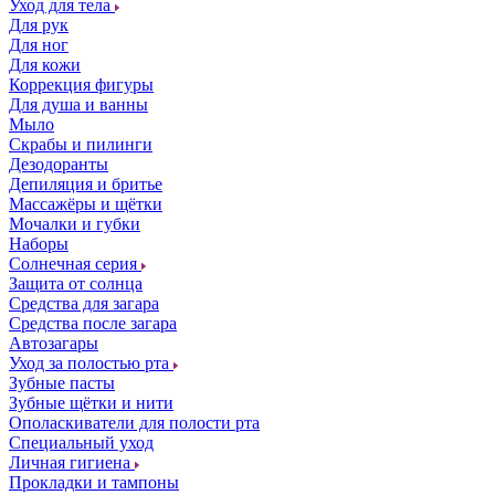
Уход для тела
Для рук
Для ног
Для кожи
Коррекция фигуры
Для душа и ванны
Мыло
Скрабы и пилинги
Дезодоранты
Депиляция и бритье
Массажёры и щётки
Мочалки и губки
Наборы
Солнечная серия
Защита от солнца
Средства для загара
Средства после загара
Автозагары
Уход за полостью рта
Зубные пасты
Зубные щётки и нити
Ополаскиватели для полости рта
Специальный уход
Личная гигиена
Прокладки и тампоны