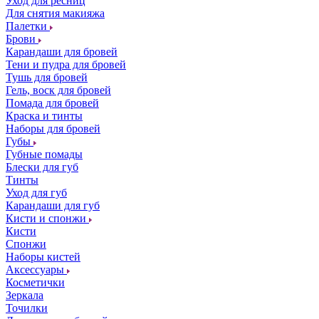
Уход для ресниц
Для снятия макияжа
Палетки
Брови
Карандаши для бровей
Тени и пудра для бровей
Тушь для бровей
Гель, воск для бровей
Помада для бровей
Краска и тинты
Наборы для бровей
Губы
Губные помады
Блески для губ
Тинты
Уход для губ
Карандаши для губ
Кисти и спонжи
Кисти
Спонжи
Наборы кистей
Аксессуары
Косметички
Зеркала
Точилки