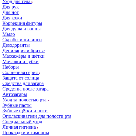
Уход для тела
Для рук
Для ног
Для кожи
Коррекция фигуры
Для душа и ванны
Мыло
Скрабы и пилинги
Дезодоранты
Депиляция и бритье
Массажёры и щётки
Мочалки и губки
Наборы
Солнечная серия
Защита от солнца
Средства для загара
Средства после загара
Автозагары
Уход за полостью рта
Зубные пасты
Зубные щётки и нити
Ополаскиватели для полости рта
Специальный уход
Личная гигиена
Прокладки и тампоны