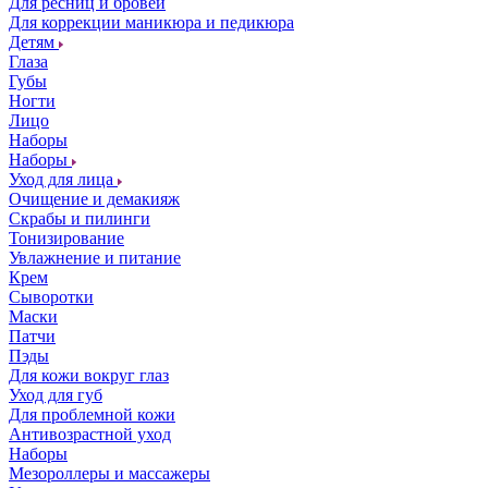
Для ресниц и бровей
Для коррекции маникюра и педикюра
Детям
Глаза
Губы
Ногти
Лицо
Наборы
Наборы
Уход для лица
Очищение и демакияж
Скрабы и пилинги
Тонизирование
Увлажнение и питание
Крем
Сыворотки
Маски
Патчи
Пэды
Для кожи вокруг глаз
Уход для губ
Для проблемной кожи
Антивозрастной уход
Наборы
Мезороллеры и массажеры