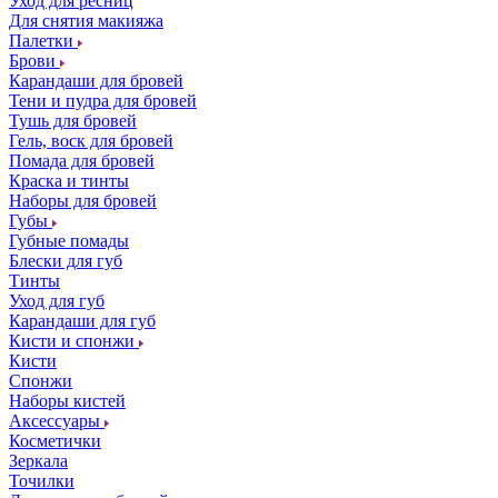
Уход для ресниц
Для снятия макияжа
Палетки
Брови
Карандаши для бровей
Тени и пудра для бровей
Тушь для бровей
Гель, воск для бровей
Помада для бровей
Краска и тинты
Наборы для бровей
Губы
Губные помады
Блески для губ
Тинты
Уход для губ
Карандаши для губ
Кисти и спонжи
Кисти
Спонжи
Наборы кистей
Аксессуары
Косметички
Зеркала
Точилки