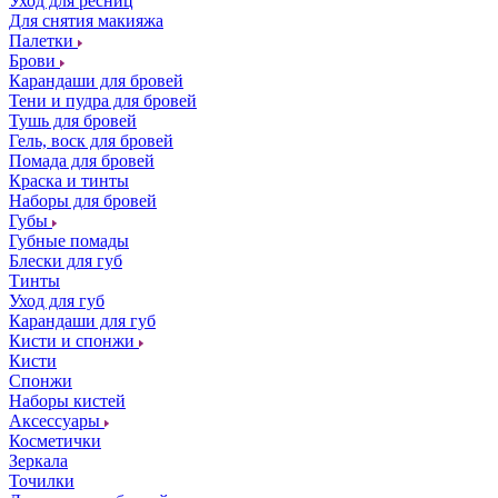
Уход для ресниц
Для снятия макияжа
Палетки
Брови
Карандаши для бровей
Тени и пудра для бровей
Тушь для бровей
Гель, воск для бровей
Помада для бровей
Краска и тинты
Наборы для бровей
Губы
Губные помады
Блески для губ
Тинты
Уход для губ
Карандаши для губ
Кисти и спонжи
Кисти
Спонжи
Наборы кистей
Аксессуары
Косметички
Зеркала
Точилки