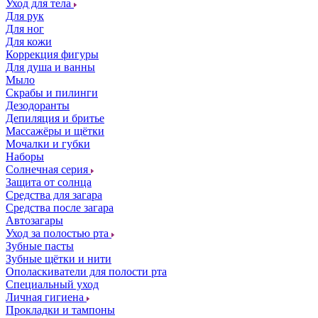
Уход для тела
Для рук
Для ног
Для кожи
Коррекция фигуры
Для душа и ванны
Мыло
Скрабы и пилинги
Дезодоранты
Депиляция и бритье
Массажёры и щётки
Мочалки и губки
Наборы
Солнечная серия
Защита от солнца
Средства для загара
Средства после загара
Автозагары
Уход за полостью рта
Зубные пасты
Зубные щётки и нити
Ополаскиватели для полости рта
Специальный уход
Личная гигиена
Прокладки и тампоны