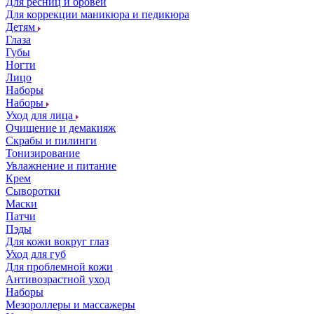
Для ресниц и бровей
Для коррекции маникюра и педикюра
Детям
Глаза
Губы
Ногти
Лицо
Наборы
Наборы
Уход для лица
Очищение и демакияж
Скрабы и пилинги
Тонизирование
Увлажнение и питание
Крем
Сыворотки
Маски
Патчи
Пэды
Для кожи вокруг глаз
Уход для губ
Для проблемной кожи
Антивозрастной уход
Наборы
Мезороллеры и массажеры