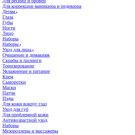
Для ресниц и бровей
Для коррекции маникюра и педикюра
Детям
Глаза
Губы
Ногти
Лицо
Наборы
Наборы
Уход для лица
Очищение и демакияж
Скрабы и пилинги
Тонизирование
Увлажнение и питание
Крем
Сыворотки
Маски
Патчи
Пэды
Для кожи вокруг глаз
Уход для губ
Для проблемной кожи
Антивозрастной уход
Наборы
Мезороллеры и массажеры