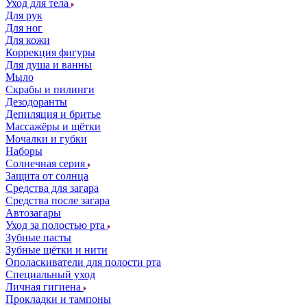
Уход для тела
Для рук
Для ног
Для кожи
Коррекция фигуры
Для душа и ванны
Мыло
Скрабы и пилинги
Дезодоранты
Депиляция и бритье
Массажёры и щётки
Мочалки и губки
Наборы
Солнечная серия
Защита от солнца
Средства для загара
Средства после загара
Автозагары
Уход за полостью рта
Зубные пасты
Зубные щётки и нити
Ополаскиватели для полости рта
Специальный уход
Личная гигиена
Прокладки и тампоны