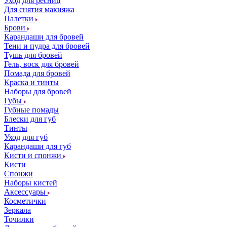
Уход для ресниц
Для снятия макияжа
Палетки
Брови
Карандаши для бровей
Тени и пудра для бровей
Тушь для бровей
Гель, воск для бровей
Помада для бровей
Краска и тинты
Наборы для бровей
Губы
Губные помады
Блески для губ
Тинты
Уход для губ
Карандаши для губ
Кисти и спонжи
Кисти
Спонжи
Наборы кистей
Аксессуары
Косметички
Зеркала
Точилки