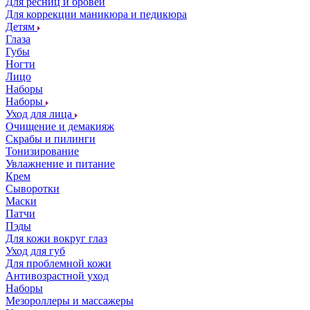
Для ресниц и бровей
Для коррекции маникюра и педикюра
Детям
Глаза
Губы
Ногти
Лицо
Наборы
Наборы
Уход для лица
Очищение и демакияж
Скрабы и пилинги
Тонизирование
Увлажнение и питание
Крем
Сыворотки
Маски
Патчи
Пэды
Для кожи вокруг глаз
Уход для губ
Для проблемной кожи
Антивозрастной уход
Наборы
Мезороллеры и массажеры