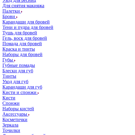
Уход для ресниц
Для снятия макияжа
Палетки
Брови
Карандаши для бровей
Тени и пудра для бровей
Тушь для бровей
Гель, воск для бровей
Помада для бровей
Краска и тинты
Наборы для бровей
Губы
Губные помады
Блески для губ
Тинты
Уход для губ
Карандаши для губ
Кисти и спонжи
Кисти
Спонжи
Наборы кистей
Аксессуары
Косметички
Зеркала
Точилки