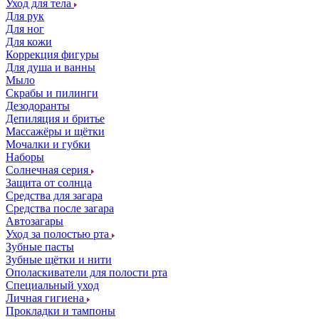
Уход для тела
Для рук
Для ног
Для кожи
Коррекция фигуры
Для душа и ванны
Мыло
Скрабы и пилинги
Дезодоранты
Депиляция и бритье
Массажёры и щётки
Мочалки и губки
Наборы
Солнечная серия
Защита от солнца
Средства для загара
Средства после загара
Автозагары
Уход за полостью рта
Зубные пасты
Зубные щётки и нити
Ополаскиватели для полости рта
Специальный уход
Личная гигиена
Прокладки и тампоны